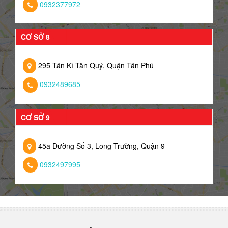
0932377972
CƠ SỞ 8
295 Tân Kì Tân Quý, Quận Tân Phú
0932489685
CƠ SỞ 9
45a Đường Số 3, Long Trường, Quận 9
0932497995