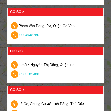
CƠ SỞ 5
Phạm Văn Đồng, P.3, Quận Gò Vấp
0904942786
CƠ SỞ 6
328/15 Nguyễn Thị Đặng, Quận 12
0903181486
CƠ SỞ 7
Lô C2, Chung Cư 4S Linh Đông, Thủ Đức