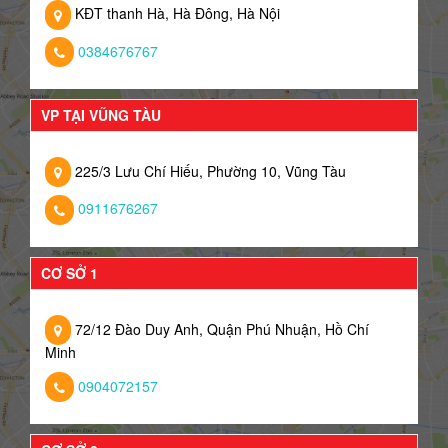
KĐT thanh Hà, Hà Đông, Hà Nội
0384676767
VP TẠI VŨNG TÀU
225/3 Lưu Chí Hiếu, Phường 10, Vũng Tàu
0911676267
CƠ SỞ 1
72/12 Đào Duy Anh, Quận Phú Nhuận, Hồ Chí
Minh
0904072157