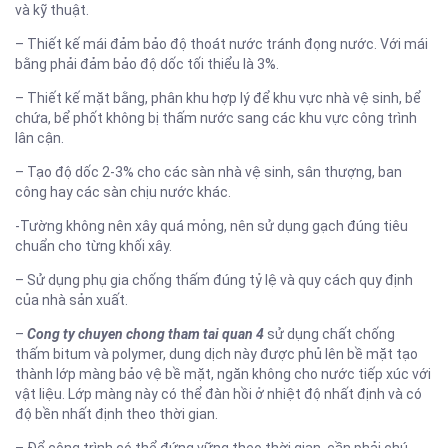
và kỹ thuật.
– Thiết kế mái đảm bảo độ thoát nước tránh đọng nước. Với mái
bằng phải đảm bảo độ dốc tối thiểu là 3%.
– Thiết kế mặt bằng, phân khu hợp lý để khu vực nhà vệ sinh, bể
chứa, bể phốt không bị thấm nước sang các khu vực công trình
lân cận.
– Tạo độ dốc 2-3% cho các sàn nhà vệ sinh, sân thượng, ban
công hay các sàn chịu nước khác.
-Tường không nên xây quá mỏng, nên sử dụng gạch đúng tiêu
chuẩn cho từng khối xây.
– Sử dụng phụ gia chống thấm đúng tỷ lệ và quy cách quy định
của nhà sản xuất.
–
Cong ty chuyen chong tham tai quan 4
sử dụng chất chống
thấm bitum và polymer, dung dịch này được phủ lên bề mặt tạo
thành lớp màng bảo vệ bề mặt, ngăn không cho nước tiếp xúc với
vật liệu. Lớp màng này có thể đàn hồi ở nhiệt độ nhất định và có
độ bền nhất định theo thời gian.
– Để công trình có thể đứng vững theo thời gian, cần phải chú