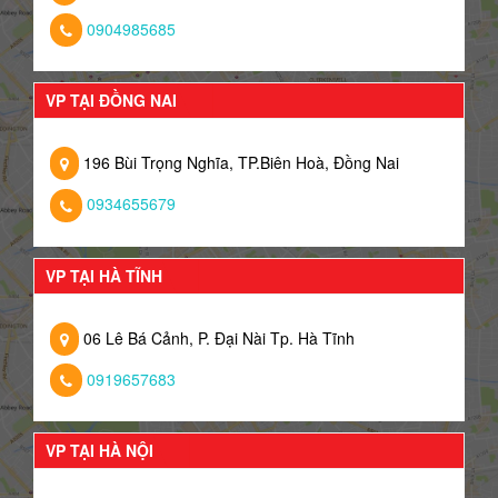
0904985685
VP TẠI ĐỒNG NAI
196 Bùi Trọng Nghĩa, TP.Biên Hoà, Đồng Nai
0934655679
VP TẠI HÀ TĨNH
06 Lê Bá Cảnh, P. Đại Nài Tp. Hà Tĩnh
0919657683
VP TẠI HÀ NỘI