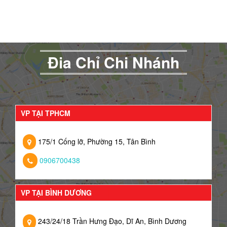
Đia Chỉ Chi Nhánh
VP TẠI TPHCM
175/1 Cống lỡ, Phường 15, Tân Bình
0906700438
VP TẠI BÌNH DƯƠNG
243/24/18 Trần Hưng Đạo, Dĩ An, Bình Dương