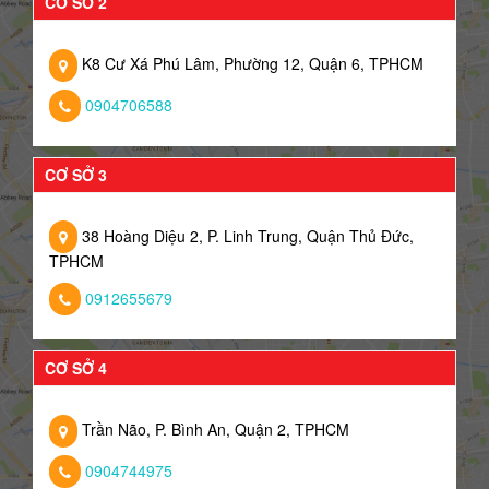
CƠ SỞ 2
K8 Cư Xá Phú Lâm, Phường 12, Quận 6, TPHCM
0904706588
CƠ SỞ 3
38 Hoàng Diệu 2, P. Linh Trung, Quận Thủ Đức,
TPHCM
0912655679
CƠ SỞ 4
Trần Não, P. Bình An, Quận 2, TPHCM
0904744975