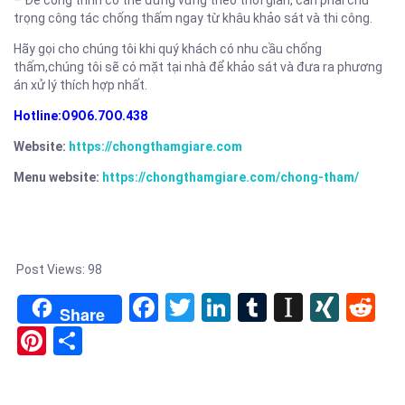
trọng công tác chống thấm ngay từ khâu khảo sát và thi công.
Hãy gọi cho chúng tôi khi quý khách có nhu cầu chống
thấm,chúng tôi sẽ có mặt tại nhà để khảo sát và đưa ra phương
án xử lý thích hợp nhất.
Hotline:O9O6.7OO.438
Website:
https://chongthamgiare.com
Menu website:
https://chongthamgiare.com/chong-tham/
Post Views:
98
Facebook
Twitter
LinkedIn
Tumblr
Instapa
XIN
Re
Share
Pinterest
Share