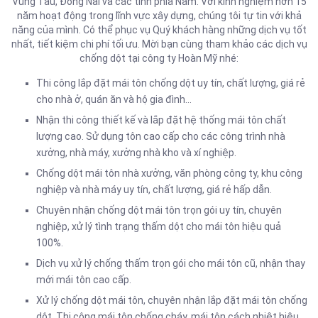
Vũng Tàu, Đồng Nai và các tỉnh phía Nam. Với kinh nghiệm hơn 15
năm hoạt động trong lĩnh vực xây dựng, chúng tôi tự tin với khả
năng của mình. Có thể phục vụ Quý khách hàng những dịch vụ tốt
nhất, tiết kiệm chi phí tối ưu. Mời bạn cùng tham khảo các dịch vụ
chống dột tại công ty Hoàn Mỹ nhé:
Thi công lắp đặt mái tôn chống dột uy tín, chất lượng, giá rẻ
cho nhà ở, quán ăn và hộ gia đình…
Nhận thi công thiết kế và lắp đặt hệ thống mái tôn chất
lượng cao. Sử dụng tôn cao cấp cho các công trình nhà
xưởng, nhà máy, xưởng nhà kho và xí nghiệp.
Chống dột mái tôn nhà xưởng, văn phòng công ty, khu công
nghiệp và nhà máy uy tín, chất lượng, giá rẻ hấp dẫn.
Chuyên nhận chống dột mái tôn trọn gói uy tín, chuyên
nghiệp, xử lý tình trạng thấm dột cho mái tôn hiệu quả
100%.
Dịch vụ xử lý chống thấm trọn gói cho mái tôn cũ, nhận thay
mới mái tôn cao cấp.
Xử lý chống dột mái tôn, chuyên nhận lắp đặt mái tôn chống
dột. Thi công mái tôn chống cháy, mái tôn cách nhiệt hiệu