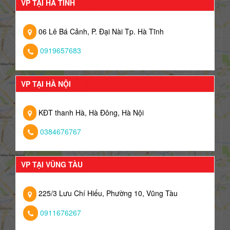
VP TẠI HÀ TĨNH
06 Lê Bá Cảnh, P. Đại Nài Tp. Hà Tĩnh
0919657683
VP TẠI HÀ NỘI
KĐT thanh Hà, Hà Đông, Hà Nội
0384676767
VP TẠI VŨNG TÀU
225/3 Lưu Chí Hiếu, Phường 10, Vũng Tàu
0911676267