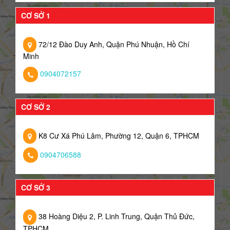
CƠ SỞ 1
72/12 Đào Duy Anh, Quận Phú Nhuận, Hồ Chí
Minh
0904072157
CƠ SỞ 2
K8 Cư Xá Phú Lâm, Phường 12, Quận 6, TPHCM
0904706588
CƠ SỞ 3
38 Hoàng Diệu 2, P. Linh Trung, Quận Thủ Đức,
TPHCM