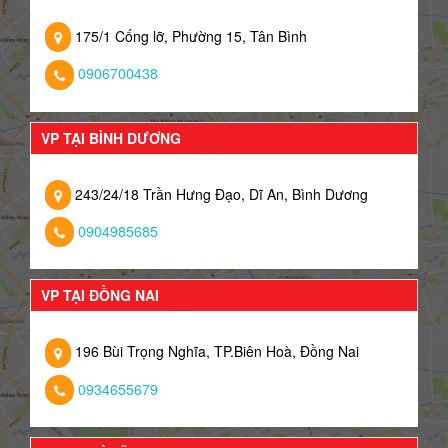
175/1 Cống lỡ, Phường 15, Tân Bình
0906700438
VP TẠI BÌNH DƯƠNG
243/24/18 Trần Hưng Đạo, Dĩ An, Bình Dương
0904985685
VP TẠI ĐỒNG NAI
196 Bùi Trọng Nghĩa, TP.Biên Hoà, Đồng Nai
0934655679