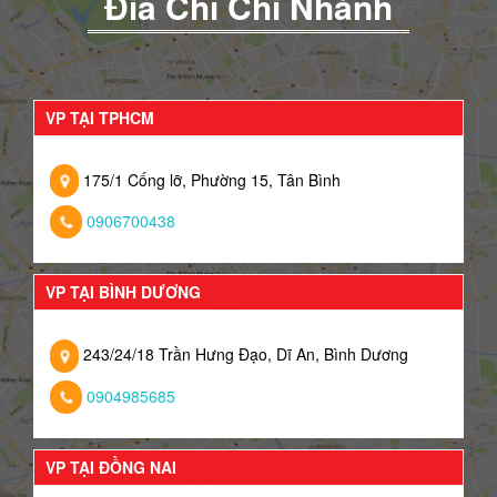
Đia Chỉ Chi Nhánh
VP TẠI TPHCM
175/1 Cống lỡ, Phường 15, Tân Bình
0906700438
VP TẠI BÌNH DƯƠNG
243/24/18 Trần Hưng Đạo, Dĩ An, Bình Dương
0904985685
VP TẠI ĐỒNG NAI