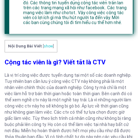
đó. Các thông tin tuyển dụng cộng tác viên tràn lan
trên các trang mạng xã hội như facebook.. Các trang
mạng việc làm như chotot.. Vậy công việc cộng tác
viên có lợi ích gì mà thu hút người ta đến vậy. Mời
các bạn cùng chúng tôi đi tìm hiểu cụ thể hơn nhé.
Nội Dung Bài Viết
[
show
]
Cộng tác viên là gì? Viết tắt là CTV
Là vị trí công việc được tuyển dụng tại một số các doanh nghiệp.
Tuy nhiên bạn cần lưu ý công việc CTV này không phải là một
nhân viên chính thức của doanh nghiệp. Công ty mà chỉ là một
việc làm hỗ trợ bán thời gian hoặc toàn thời gian. Bên cạnh đó có
thể xem nghề ctv này là một nghề tay trái. Là vì những người làm
công việc ctv này họ sẽ không bị gò bó. Áp lực về thời gian cũng
như không gian làm việc. Các ctv có thể tự lựa chọn được giờ
giấc làm việc. Tùy theo lịch trình cá nhân cũng như không bị ràng
buộc phải lên công ty. Họ còn có thể làm việc tại nhà hay bất cứ
nơi đâu. Miễn họ hoàn thành được hết mọi yêu cầu như đã được
thỏa thuận ban đầu. Vì có tính chất tự do này nên các yêu cầu khi