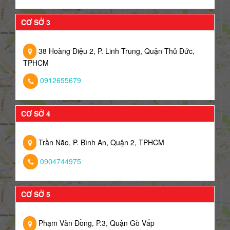
CƠ SỞ 3
38 Hoàng Diệu 2, P. Linh Trung, Quận Thủ Đức,
TPHCM
0912655679
CƠ SỞ 4
Trần Não, P. Bình An, Quận 2, TPHCM
0904744975
CƠ SỞ 5
Phạm Văn Đồng, P.3, Quận Gò Vấp