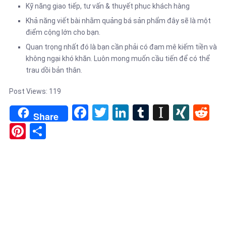
Kỹ năng giao tiếp, tư vấn & thuyết phục khách hàng
Khả năng viết bài nhằm quảng bá sản phẩm đây sẽ là một
điểm cộng lớn cho bạn.
Quan trọng nhất đó là bạn cần phải có đam mê kiếm tiền và
không ngại khó khăn. Luôn mong muốn cầu tiến để có thể
trau dồi bản thân.
Post Views:
119
Facebook
Twitter
LinkedIn
Tumblr
Instapa
XIN
Re
Share
Pinterest
Share