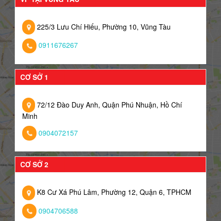
225/3 Lưu Chí Hiếu, Phường 10, Vũng Tàu
0911676267
CƠ SỞ 1
72/12 Đào Duy Anh, Quận Phú Nhuận, Hồ Chí
Minh
0904072157
CƠ SỞ 2
K8 Cư Xá Phú Lâm, Phường 12, Quận 6, TPHCM
0904706588