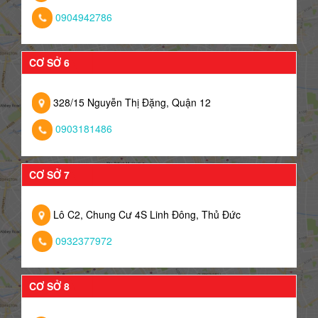
0904942786
CƠ SỞ 6
328/15 Nguyễn Thị Đặng, Quận 12
0903181486
CƠ SỞ 7
Lô C2, Chung Cư 4S Linh Đông, Thủ Đức
0932377972
CƠ SỞ 8