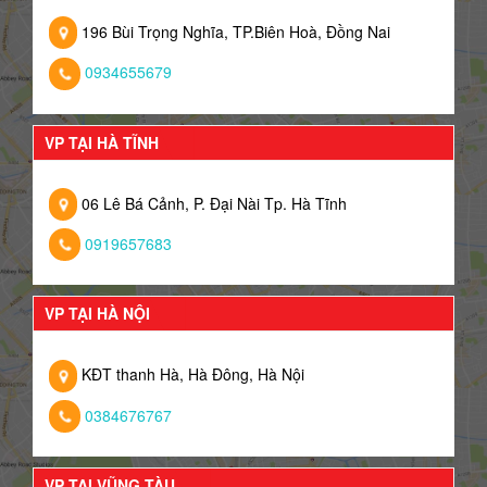
196 Bùi Trọng Nghĩa, TP.Biên Hoà, Đồng Nai
0934655679
VP TẠI HÀ TĨNH
06 Lê Bá Cảnh, P. Đại Nài Tp. Hà Tĩnh
0919657683
VP TẠI HÀ NỘI
KĐT thanh Hà, Hà Đông, Hà Nội
0384676767
VP TẠI VŨNG TÀU