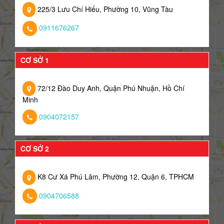
225/3 Lưu Chí Hiếu, Phường 10, Vũng Tàu
0911676267
CƠ SỞ 1
72/12 Đào Duy Anh, Quận Phú Nhuận, Hồ Chí
Minh
0904072157
CƠ SỞ 2
K8 Cư Xá Phú Lâm, Phường 12, Quận 6, TPHCM
0904706588