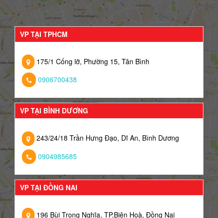
VP TẠI TPHCM
175/1 Cống lỡ, Phường 15, Tân Bình
0906700438
VP TẠI BÌNH DƯƠNG
243/24/18 Trần Hưng Đạo, Dĩ An, Bình Dương
0904985685
VP TẠI ĐỒNG NAI
196 Bùi Trọng Nghĩa, TP.Biên Hoà, Đồng Nai