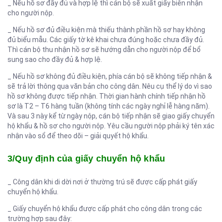
_ Nếu hồ sơ đầy đủ và hợp lệ thì cán bộ sẽ xuất giấy biên nhận
cho người nộp.
_ Nếu hồ sơ đủ điều kiện mà thiếu thành phần hồ sơ hay không
đủ biểu mẫu. Các giấy tờ kê khai chưa đúng hoặc chưa đầy đủ.
Thì cán bộ thu nhận hồ sơ sẽ hướng dẫn cho người nộp để bổ
sung sao cho đầy đủ & hợp lệ.
_ Nếu hồ sơ không đủ điều kiện, phía cán bộ sẽ không tiếp nhận &
sẽ trả lời thông qua văn bản cho công dân. Nêu cụ thể lý do vì sao
hồ sơ không được tiếp nhận. Thời gian hành chính tiếp nhận hồ
sơ là T2 – T6 hàng tuần (không tính các ngày nghỉ lễ hàng năm).
Và sau 3 này kể từ ngày nộp, cán bộ tiếp nhận sẽ giao giấy chuyển
hộ khẩu & hồ sơ cho người nộp. Yêu cầu người nộp phải ký tên xác
nhận vào sổ để theo dõi – giải quyết hộ khẩu.
3/Quy định của giấy chuyển hộ khẩu
_ Công dân khi di dời nơi ở thường trú sẽ được cấp phát giấy
chuyển hộ khẩu.
_ Giấy chuyển hộ khẩu được cấp phát cho công dân trong các
trường hợp sau đây: