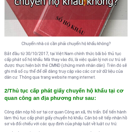
Chuyển nhà có cần phải chuyển hộ khẩu không?
Bắt đầu từ 30/10/2017, tại Việt Nam chính thức bãi bỏ thủ tục
cấp phát sổ hộ khẩu. Mà thay vào đó, là việc quản lý nơi cư trú sẽ
được thực hiện bởi thẻ CMND (chứng minh nhân dân). Trên đó sẽ
ghi mã số cụ thể để dễ dàng truy cập vào các cơ sở dữ liệu của
dân cư. Thông qua trang website mạng internet.
2/Thủ tục cấp phát giấy chuyển hộ khẩu tại cơ
quan công an địa phương như sau:
Công dân nộp hồ sơ tại cơ quan Công an xã, thị trấn. Để tiến hành
làm thủ tục cấp phát giấy chuyển hộ khẩu. Cán bộ sẽ tiếp nhận hồ
sơ và đối chiếu với các quy định của pháp luật về luật cư trú: