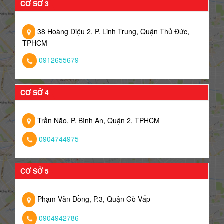
CƠ SỞ 3
38 Hoàng Diệu 2, P. Linh Trung, Quận Thủ Đức,
TPHCM
0912655679
CƠ SỞ 4
Trần Não, P. Bình An, Quận 2, TPHCM
0904744975
CƠ SỞ 5
Phạm Văn Đồng, P.3, Quận Gò Vấp
0904942786