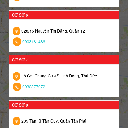
CƠ SỞ 6
328/15 Nguyễn Thị Đặng, Quận 12
0903181486
CƠ SỞ 7
Lô C2, Chung Cư 4S Linh Đông, Thủ Đức
0932377972
CƠ SỞ 8
295 Tân Kì Tân Quý, Quận Tân Phú