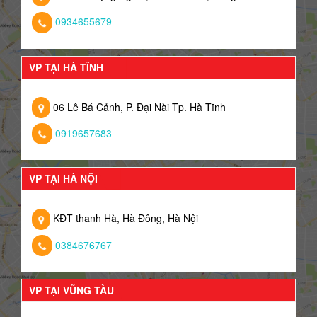
0934655679
VP TẠI HÀ TĨNH
06 Lê Bá Cảnh, P. Đại Nài Tp. Hà Tĩnh
0919657683
VP TẠI HÀ NỘI
KĐT thanh Hà, Hà Đông, Hà Nội
0384676767
VP TẠI VŨNG TÀU