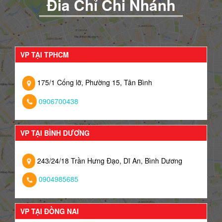
Đia Chỉ Chi Nhánh
VP TẠI TPHCM
175/1 Cống lỡ, Phường 15, Tân Bình
0906700438
VP TẠI BÌNH DƯƠNG
243/24/18 Trần Hưng Đạo, Dĩ An, Bình Dương
0904985685
VP TẠI ĐỒNG NAI