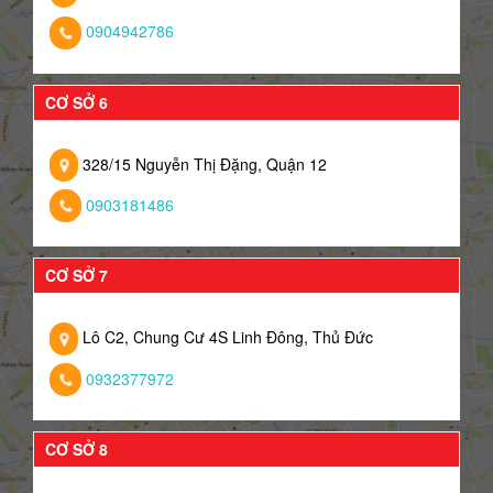
0904942786
CƠ SỞ 6
328/15 Nguyễn Thị Đặng, Quận 12
0903181486
CƠ SỞ 7
Lô C2, Chung Cư 4S Linh Đông, Thủ Đức
0932377972
CƠ SỞ 8