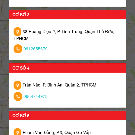
CƠ SỞ 3
38 Hoàng Diệu 2, P. Linh Trung, Quận Thủ Đức,
TPHCM
0912655679
CƠ SỞ 4
Trần Não, P. Bình An, Quận 2, TPHCM
0904744975
CƠ SỞ 5
Phạm Văn Đồng, P.3, Quận Gò Vấp