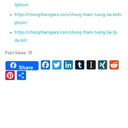
tphcm/
https://chongthamgiare.com/chong-tham-tuong-tai-binh-
phuoc/
https://chongthamgiare.com/chong-tham-tuong-tai-tp-
da-lat/
Post Views:
70
Facebook
Twitter
LinkedIn
Tumblr
Instapa
XIN
Re
Share
Pinterest
Share