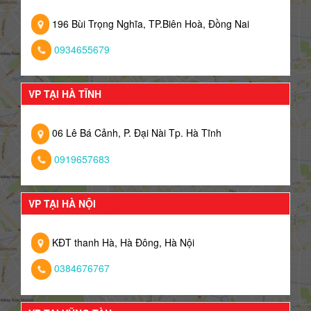
196 Bùi Trọng Nghĩa, TP.Biên Hoà, Đồng Nai
0934655679
VP TẠI HÀ TĨNH
06 Lê Bá Cảnh, P. Đại Nài Tp. Hà Tĩnh
0919657683
VP TẠI HÀ NỘI
KĐT thanh Hà, Hà Đông, Hà Nội
0384676767