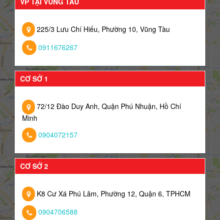
VP TẠI VŨNG TÀU
225/3 Lưu Chí Hiếu, Phường 10, Vũng Tàu
0911676267
CƠ SỞ 1
72/12 Đào Duy Anh, Quận Phú Nhuận, Hồ Chí
Minh
0904072157
CƠ SỞ 2
K8 Cư Xá Phú Lâm, Phường 12, Quận 6, TPHCM
0904706588