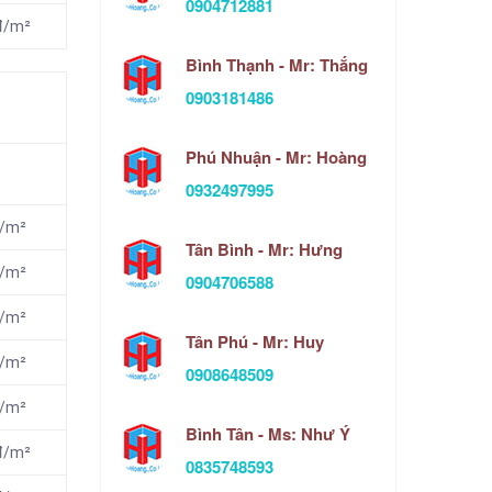
0904712881
đ/m²
Bình Thạnh - Mr: Thắng
0903181486
Phú Nhuận - Mr: Hoàng
0932497995
đ/m²
Tân Bình - Mr: Hưng
đ/m²
0904706588
đ/m²
Tân Phú - Mr: Huy
đ/m²
0908648509
đ/m²
Bình Tân - Ms: Như Ý
nđ/m²
0835748593