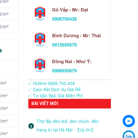
nđ/m²
Gò Vấp - Mr: Đạt
nđ/m²
0906700438
nđ/m²
Bình Dương - Mr: Thái
0912655679
a
Đông Nai - Như Ý:
0906655679
✅ Hotline 0906.700.438
/m²
✅ Cam Kết Dịch Vụ Giá Rẻ
✅ Tư Vấn Báo Giá Miễn Phí
đ/m²
BÀI VIẾT MỚI
đ/m²
Thợ lắp đèn led, đèn chùm, đèn
đ/m²
trang trí tại Hà Nội -【Uy tín】
đ/m²