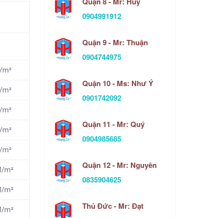
Quận 8 - Mr: Huy
0904991912
Quận 9 - Mr: Thuận
0904744975
đ/m²
Quận 10 - Ms: Như Ý
đ/m²
0901742092
đ/m²
Quận 11 - Mr: Quý
đ/m²
0904985685
đ/m²
Quận 12 - Mr: Nguyên
đ/m²
0835904625
đ/m²
Thủ Đức - Mr: Đạt
đ/m²