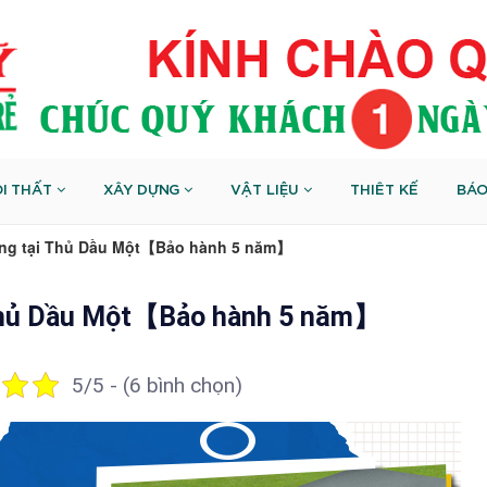
I THẤT
XÂY DỰNG
VẬT LIỆU
THIÊT KẾ
BÁO
ờng tại Thủ Dầu Một【Bảo hành 5 năm】
 Thủ Dầu Một【Bảo hành 5 năm】
5/5 - (6 bình chọn)