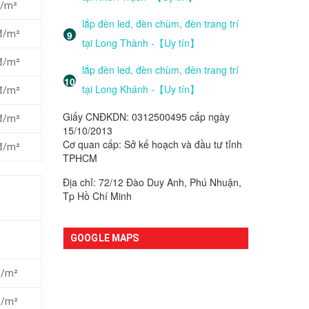
đ/m²
lắp đèn led, đèn chùm, đèn trang trí
nđ/m²
tại Long Thành -【Uy tín】
nđ/m²
lắp đèn led, đèn chùm, đèn trang trí
tại Long Khánh -【Uy tín】
nđ/m²
Giấy CNĐKDN: 0312500495 cấp ngày
nđ/m²
15/10/2013
Cơ quan cấp: Sở kế hoạch và đầu tư tỉnh
nđ/m²
TPHCM
Địa chỉ: 72/12 Đào Duy Anh, Phú Nhuận,
Tp Hồ Chí Minh
GOOGLE MAPS
đ/m²
đ/m²