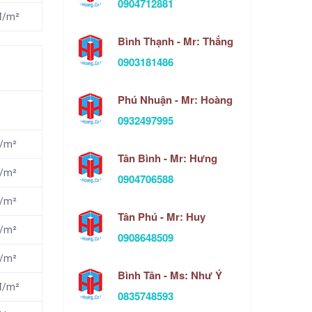
0904712881
đ/m²
Bình Thạnh - Mr: Thắng
0903181486
Phú Nhuận - Mr: Hoàng
0932497995
đ/m²
Tân Bình - Mr: Hưng
đ/m²
0904706588
đ/m²
Tân Phú - Mr: Huy
đ/m²
0908648509
đ/m²
Bình Tân - Ms: Như Ý
nđ/m²
0835748593