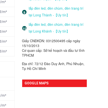
đ/m²
lắp đèn led, đèn chùm, đèn trang trí
nđ/m²
tại Long Thành -【Uy tín】
nđ/m²
lắp đèn led, đèn chùm, đèn trang trí
tại Long Khánh -【Uy tín】
nđ/m²
Giấy CNĐKDN: 0312500495 cấp ngày
nđ/m²
15/10/2013
Cơ quan cấp: Sở kế hoạch và đầu tư tỉnh
nđ/m²
TPHCM
Địa chỉ: 72/12 Đào Duy Anh, Phú Nhuận,
Tp Hồ Chí Minh
GOOGLE MAPS
đ/m²
đ/m²