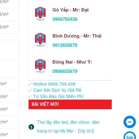
nđ/m²
Gò Vấp - Mr: Đạt
nđ/m²
0906700438
nđ/m²
Bình Dương - Mr: Thái
0912655679
Đông Nai - Như Ý:
0906655679
✅ Hotline 0906.700.438
/m²
✅ Cam Kết Dịch Vụ Giá Rẻ
✅ Tư Vấn Báo Giá Miễn Phí
đ/m²
BÀI VIẾT MỚI
đ/m²
Thợ lắp đèn led, đèn chùm, đèn
đ/m²
trang trí tại Hà Nội -【Uy tín】
đ/m²