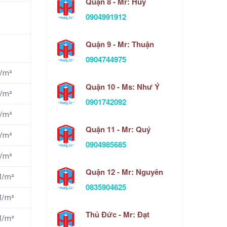
Quận 8 - Mr: Huy
0904991912
Quận 9 - Mr: Thuận
0904744975
đ/m²
Quận 10 - Ms: Như Ý
đ/m²
0901742092
đ/m²
Quận 11 - Mr: Quý
đ/m²
0904985685
đ/m²
Quận 12 - Mr: Nguyên
đ/m²
0835904625
đ/m²
Thủ Đức - Mr: Đạt
đ/m²