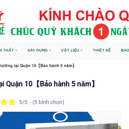
I THẤT
XÂY DỰNG
VẬT LIỆU
THIÊT KẾ
BÁO
m tường tại Quận 10【Bảo hành 5 năm】
 tại Quận 10【Bảo hành 5 năm】
5/5 - (5 bình chọn)