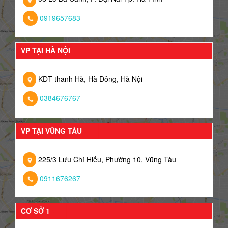
0919657683
VP TẠI HÀ NỘI
KĐT thanh Hà, Hà Đông, Hà Nội
0384676767
VP TẠI VŨNG TÀU
225/3 Lưu Chí Hiếu, Phường 10, Vũng Tàu
0911676267
CƠ SỞ 1