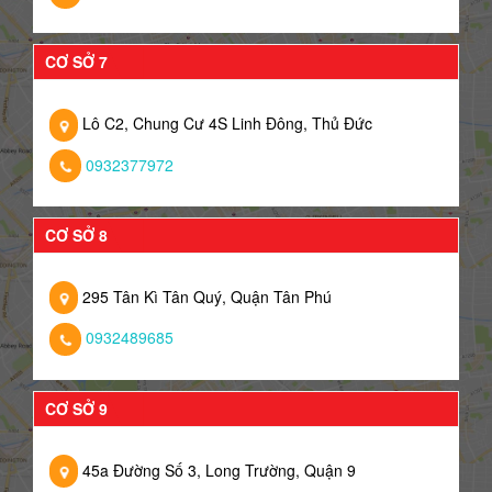
CƠ SỞ 7
Lô C2, Chung Cư 4S Linh Đông, Thủ Đức
0932377972
CƠ SỞ 8
295 Tân Kì Tân Quý, Quận Tân Phú
0932489685
CƠ SỞ 9
45a Đường Số 3, Long Trường, Quận 9