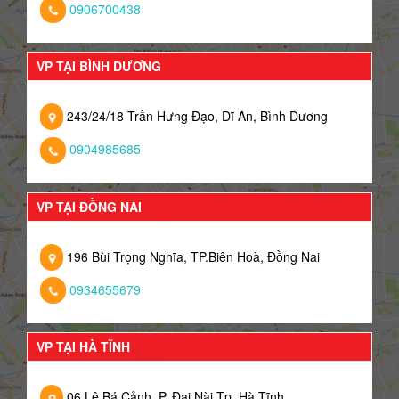
0906700438
VP TẠI BÌNH DƯƠNG
243/24/18 Trần Hưng Đạo, Dĩ An, Bình Dương
0904985685
VP TẠI ĐỒNG NAI
196 Bùi Trọng Nghĩa, TP.Biên Hoà, Đồng Nai
0934655679
VP TẠI HÀ TĨNH
06 Lê Bá Cảnh, P. Đại Nài Tp. Hà Tĩnh