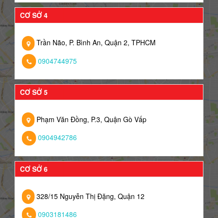
CƠ SỞ 4
Trần Não, P. Bình An, Quận 2, TPHCM
0904744975
CƠ SỞ 5
Phạm Văn Đồng, P.3, Quận Gò Vấp
0904942786
CƠ SỞ 6
328/15 Nguyễn Thị Đặng, Quận 12
0903181486