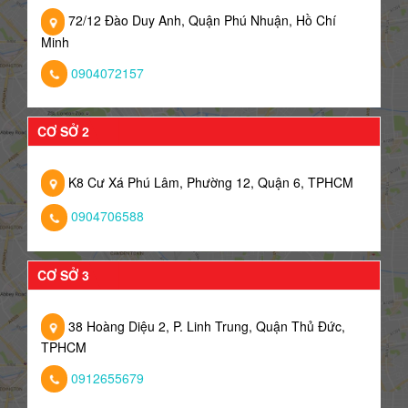
72/12 Đào Duy Anh, Quận Phú Nhuận, Hồ Chí
Minh
0904072157
CƠ SỞ 2
K8 Cư Xá Phú Lâm, Phường 12, Quận 6, TPHCM
0904706588
CƠ SỞ 3
38 Hoàng Diệu 2, P. Linh Trung, Quận Thủ Đức,
TPHCM
0912655679