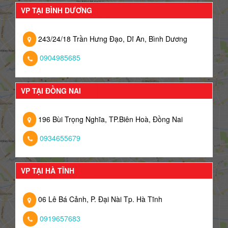
VP TẠI BÌNH DƯƠNG
243/24/18 Trần Hưng Đạo, Dĩ An, Bình Dương
0904985685
VP TẠI ĐỒNG NAI
196 Bùi Trọng Nghĩa, TP.Biên Hoà, Đồng Nai
0934655679
VP TẠI HÀ TĨNH
06 Lê Bá Cảnh, P. Đại Nài Tp. Hà Tĩnh
0919657683