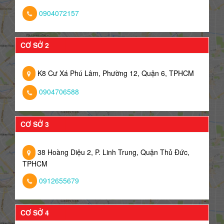
0904072157
CƠ SỞ 2
K8 Cư Xá Phú Lâm, Phường 12, Quận 6, TPHCM
0904706588
CƠ SỞ 3
38 Hoàng Diệu 2, P. Linh Trung, Quận Thủ Đức,
TPHCM
0912655679
CƠ SỞ 4