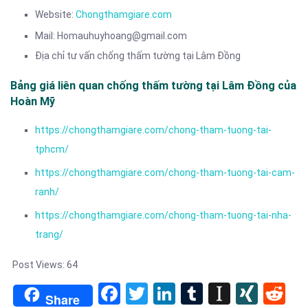
Website:
Chongthamgiare.com
Mail: Homauhuyhoang@gmail.com
Địa chỉ tư vấn chống thấm tường tại Lâm Đồng
Bảng giá liên quan chống thấm tường tại Lâm Đồng của
Hoàn Mỹ
https://chongthamgiare.com/chong-tham-tuong-tai-
tphcm/
https://chongthamgiare.com/chong-tham-tuong-tai-cam-
ranh/
https://chongthamgiare.com/chong-tham-tuong-tai-nha-
trang/
Post Views:
64
Facebook
Twitter
LinkedIn
Tumblr
Instapa
XIN
Re
Share