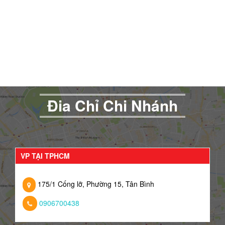
Đia Chỉ Chi Nhánh
VP TẠI TPHCM
175/1 Cống lỡ, Phường 15, Tân Bình
0906700438