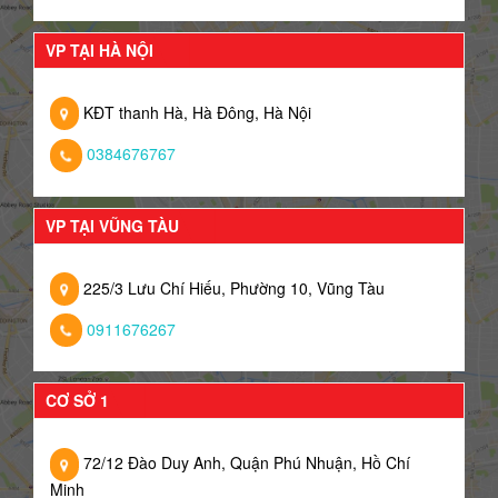
VP TẠI HÀ NỘI
KĐT thanh Hà, Hà Đông, Hà Nội
0384676767
VP TẠI VŨNG TÀU
225/3 Lưu Chí Hiếu, Phường 10, Vũng Tàu
0911676267
CƠ SỞ 1
72/12 Đào Duy Anh, Quận Phú Nhuận, Hồ Chí
Minh