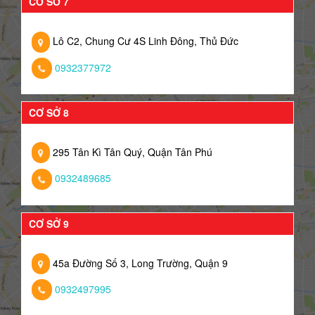
CƠ SỞ 7
Lô C2, Chung Cư 4S Linh Đông, Thủ Đức
0932377972
CƠ SỞ 8
295 Tân Kì Tân Quý, Quận Tân Phú
0932489685
CƠ SỞ 9
45a Đường Số 3, Long Trường, Quận 9
0932497995