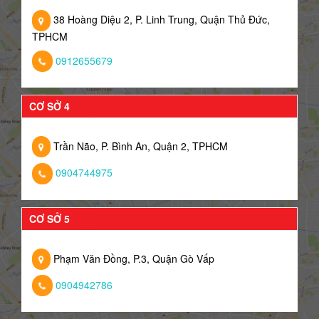
38 Hoàng Diệu 2, P. Linh Trung, Quận Thủ Đức,
TPHCM
0912655679
CƠ SỞ 4
Trần Não, P. Bình An, Quận 2, TPHCM
0904744975
CƠ SỞ 5
Phạm Văn Đồng, P.3, Quận Gò Vấp
0904942786