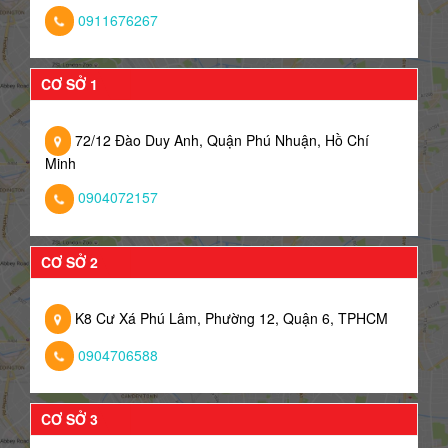
0911676267
CƠ SỞ 1
72/12 Đào Duy Anh, Quận Phú Nhuận, Hồ Chí
Minh
0904072157
CƠ SỞ 2
K8 Cư Xá Phú Lâm, Phường 12, Quận 6, TPHCM
0904706588
CƠ SỞ 3