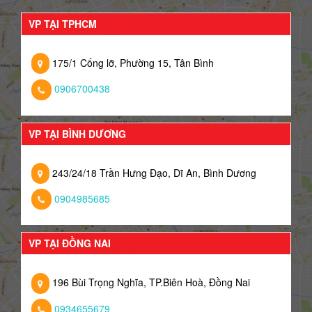
VP TẠI TPHCM
175/1 Cống lỡ, Phường 15, Tân Bình
0906700438
VP TẠI BÌNH DƯƠNG
243/24/18 Trần Hưng Đạo, Dĩ An, Bình Dương
0904985685
VP TẠI ĐỒNG NAI
196 Bùi Trọng Nghĩa, TP.Biên Hoà, Đồng Nai
0934655679