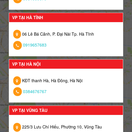
VP TẠI HÀ TĨNH
06 Lê Bá Cảnh, P. Đại Nài Tp. Hà Tĩnh
0919657683
VP TẠI HÀ NỘI
KĐT thanh Hà, Hà Đông, Hà Nội
0384676767
VP TẠI VŨNG TÀU
225/3 Lưu Chí Hiếu, Phường 10, Vũng Tàu