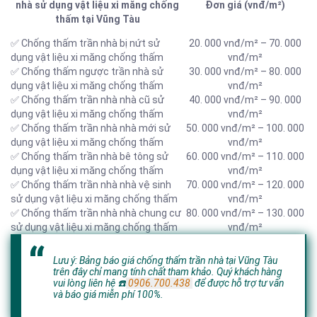
nhà sử dụng vật liệu xi măng chống
Đơn giá (vnđ/m²)
thấm tại Vũng Tàu
✅ Chống thấm trần nhà bị nứt sử
20. 000 vnđ/m² – 70. 000
dụng vật liệu xi măng chống thấm
vnđ/m²
✅ Chống thấm ngược trần nhà sử
30. 000 vnđ/m² – 80. 000
dụng vật liệu xi măng chống thấm
vnđ/m²
✅ Chống thấm trần nhà nhà cũ sử
40. 000 vnđ/m² – 90. 000
dụng vật liệu xi măng chống thấm
vnđ/m²
✅ Chống thấm trần nhà nhà mới sử
50. 000 vnđ/m² – 100. 000
dụng vật liệu xi măng chống thấm
vnđ/m²
✅ Chống thấm trần nhà bê tông sử
60. 000 vnđ/m² – 110. 000
dụng vật liệu xi măng chống thấm
vnđ/m²
✅ Chống thấm trần nhà nhà vệ sinh
70. 000 vnđ/m² – 120. 000
sử dụng vật liệu xi măng chống thấm
vnđ/m²
✅ Chống thấm trần nhà nhà chung cư
80. 000 vnđ/m² – 130. 000
sử dụng vật liệu xi măng chống thấm
vnđ/m²
Lưu ý: Bảng báo giá chống thấm trần nhà tại Vũng Tàu
trên đây chỉ mang tính chất tham khảo. Quý khách hàng
vui lòng liên hệ
☎️
0906.700.438
để được hỗ trợ tư vấn
và báo giá miễn phí 100%.