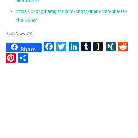
binh-thuan/
https://chongthamgiare.com/chong-tham-tran-nha-tai-
nha-trang/
Post Views:
46
Facebook
Twitter
LinkedIn
Tumblr
Instapa
XIN
Re
Share
Pinterest
Share