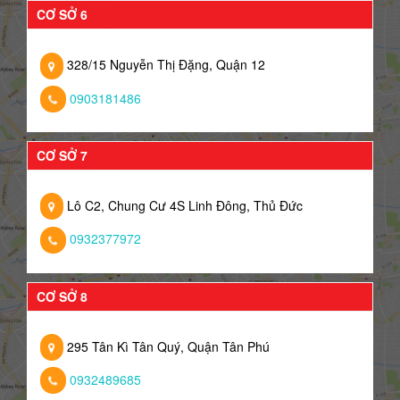
CƠ SỞ 6
328/15 Nguyễn Thị Đặng, Quận 12
0903181486
CƠ SỞ 7
Lô C2, Chung Cư 4S Linh Đông, Thủ Đức
0932377972
CƠ SỞ 8
295 Tân Kì Tân Quý, Quận Tân Phú
0932489685