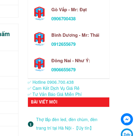
Gò Vấp - Mr: Đạt
0906700438
thấm
Bình Dương - Mr: Thái
0912655679
Đông Nai - Như Ý:
0906655679
✅ Hotline 0906.700.438
✅ Cam Kết Dịch Vụ Giá Rẻ
✅ Tư Vấn Báo Giá Miễn Phí
BÀI VIẾT MỚI
Thợ lắp đèn led, đèn chùm, đèn
trang trí tại Hà Nội -【Uy tín】