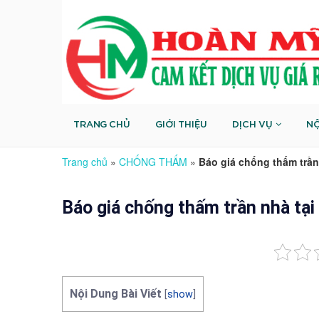
TRANG CHỦ
GIỚI THIỆU
DỊCH VỤ
NỘ
Trang chủ
»
CHỐNG THẤM
»
Báo giá chống thấm trầ
Báo giá chống thấm trần nhà t
Nội Dung Bài Viết
[
show
]