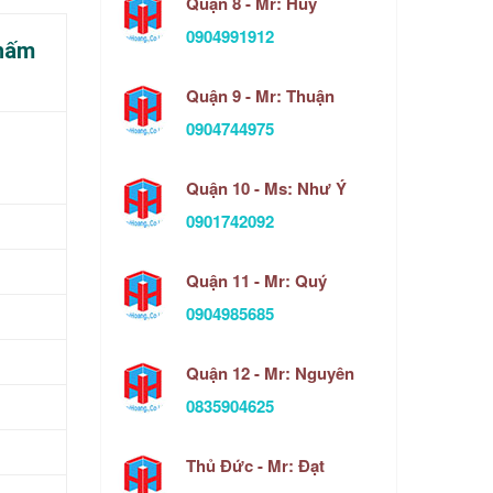
Quận 8 - Mr: Huy
0904991912
thấm
Quận 9 - Mr: Thuận
0904744975
Quận 10 - Ms: Như Ý
0901742092
Quận 11 - Mr: Quý
0904985685
Quận 12 - Mr: Nguyên
0835904625
Thủ Đức - Mr: Đạt