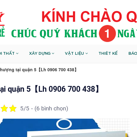
I THẤT
XÂY DỰNG
VẬT LIỆU
THIÊT KẾ
BÁO
thượng tại quận 5【Lh 0906 700 438】
tại quận 5【Lh 0906 700 438】
5/5 - (6 bình chọn)