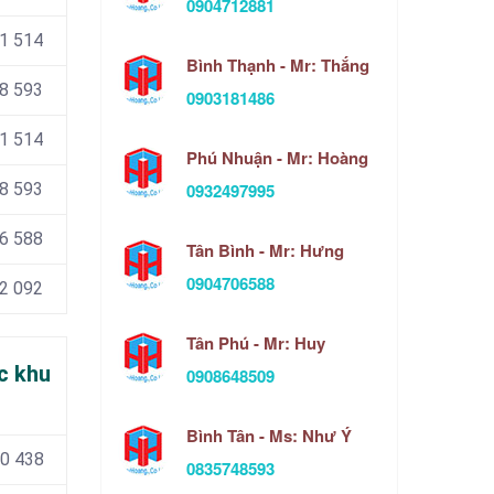
0904712881
1 514
Bình Thạnh - Mr: Thắng
8 593
0903181486
1 514
Phú Nhuận - Mr: Hoàng
0932497995
8 593
06 588
Tân Bình - Mr: Hưng
0904706588
42 092
Tân Phú - Mr: Huy
c khu
0908648509
Bình Tân - Ms: Như Ý
00 438
0835748593