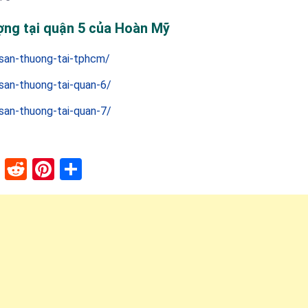
ợng tại quận 5 của Hoàn Mỹ
san-thuong-tai-tphcm/
an-thuong-tai-quan-6/
an-thuong-tai-quan-7/
lr
stapaper
XING
Reddit
Pinterest
Share