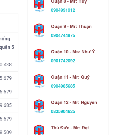
Quận 8 - Mr: Huy
0904991912
Quận 9 - Mr: Thuận
0904744975
chống
quận 5
Quận 10 - Ms: Như Ý
0901742092
00 438
Quận 11 - Mr: Quý
55 679
0904985685
55 679
Quận 12 - Mr: Nguyên
9 685
0835904625
5 679
Thủ Đức - Mr: Đạt
48 509