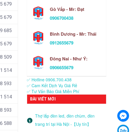
55 679
Gò Vấp - Mr: Đạt
55 679
0906700438
9 685
Bình Dương - Mr: Thái
0912655679
5 679
48 509
Đông Nai - Như Ý:
0906655679
1 514
✅ Hotline 0906.700.438
8 593
✅ Cam Kết Dịch Vụ Giá Rẻ
✅ Tư Vấn Báo Giá Miễn Phí
1 514
BÀI VIẾT MỚI
8 593
Thợ lắp đèn led, đèn chùm, đèn
06 588
trang trí tại Hà Nội -【Uy tín】