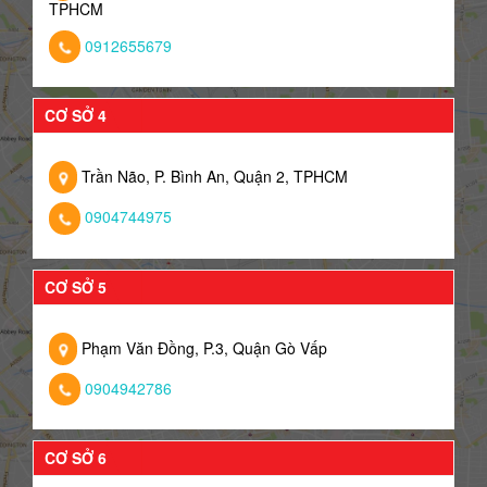
TPHCM
0912655679
CƠ SỞ 4
Trần Não, P. Bình An, Quận 2, TPHCM
0904744975
CƠ SỞ 5
Phạm Văn Đồng, P.3, Quận Gò Vấp
0904942786
CƠ SỞ 6