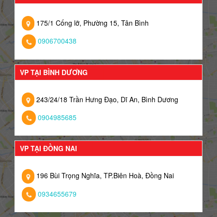
175/1 Cống lỡ, Phường 15, Tân Bình
0906700438
VP TẠI BÌNH DƯƠNG
243/24/18 Trần Hưng Đạo, Dĩ An, Bình Dương
0904985685
VP TẠI ĐỒNG NAI
196 Bùi Trọng Nghĩa, TP.Biên Hoà, Đồng Nai
0934655679