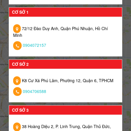
CƠ SỞ 1
72/12 Đào Duy Anh, Quận Phú Nhuận, Hồ Chí
Minh
0904072157
CƠ SỞ 2
K8 Cư Xá Phú Lâm, Phường 12, Quận 6, TPHCM
0904706588
CƠ SỞ 3
38 Hoàng Diệu 2, P. Linh Trung, Quận Thủ Đức,