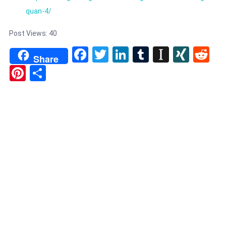
quan-4/
Post Views:
40
Facebook
Twitter
LinkedIn
Tumblr
Instapa
XIN
Re
Share
Pinterest
Share