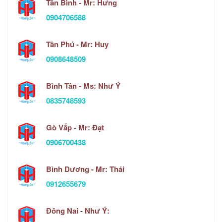
Tân Bình - Mr: Hưng
0904706588
Tân Phú - Mr: Huy
0908648509
Bình Tân - Ms: Như Ý
0835748593
Gò Vấp - Mr: Đạt
0906700438
Bình Dương - Mr: Thái
0912655679
Đông Nai - Như Ý: