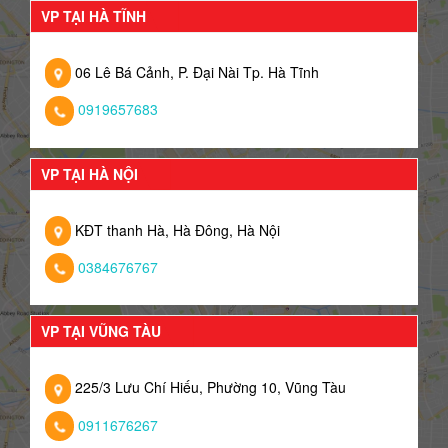
VP TẠI HÀ TĨNH
06 Lê Bá Cảnh, P. Đại Nài Tp. Hà Tĩnh
0919657683
VP TẠI HÀ NỘI
KĐT thanh Hà, Hà Đông, Hà Nội
0384676767
VP TẠI VŨNG TÀU
225/3 Lưu Chí Hiếu, Phường 10, Vũng Tàu
0911676267