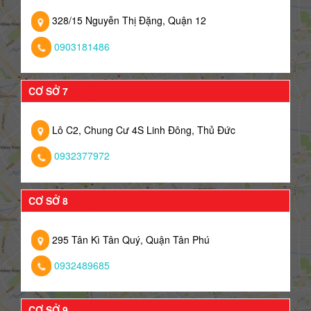
328/15 Nguyễn Thị Đặng, Quận 12
0903181486
CƠ SỞ 7
Lô C2, Chung Cư 4S Linh Đông, Thủ Đức
0932377972
CƠ SỞ 8
295 Tân Kì Tân Quý, Quận Tân Phú
0932489685
CƠ SỞ 9