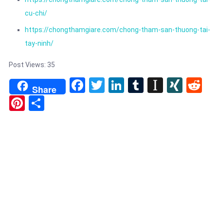
cu-chi/
https://chongthamgiare.com/chong-tham-san-thuong-tai-
tay-ninh/
Post Views:
35
Facebook
Twitter
LinkedIn
Tumblr
Instapa
XIN
Re
Share
Pinterest
Share