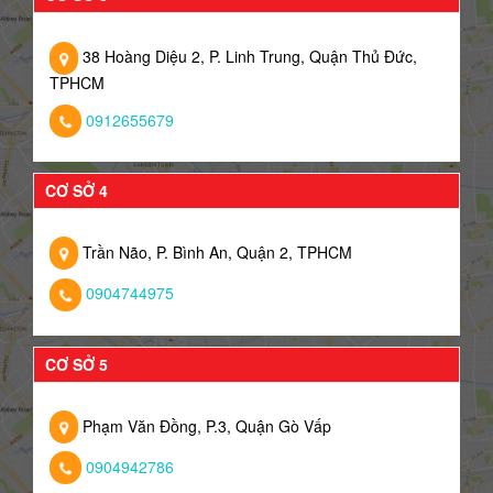
38 Hoàng Diệu 2, P. Linh Trung, Quận Thủ Đức,
TPHCM
0912655679
CƠ SỞ 4
Trần Não, P. Bình An, Quận 2, TPHCM
0904744975
CƠ SỞ 5
Phạm Văn Đồng, P.3, Quận Gò Vấp
0904942786