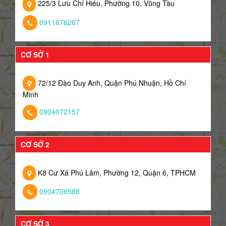
225/3 Lưu Chí Hiếu, Phường 10, Vũng Tàu
0911676267
CƠ SỞ 1
72/12 Đào Duy Anh, Quận Phú Nhuận, Hồ Chí
Minh
0904072157
CƠ SỞ 2
K8 Cư Xá Phú Lâm, Phường 12, Quận 6, TPHCM
0904706588
CƠ SỞ 3