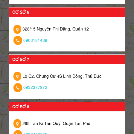
CƠ SỞ 6
328/15 Nguyễn Thị Đặng, Quận 12
0903181486
CƠ SỞ 7
Lô C2, Chung Cư 4S Linh Đông, Thủ Đức
0932377972
CƠ SỞ 8
295 Tân Kì Tân Quý, Quận Tân Phú