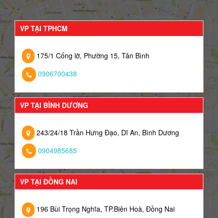
VP TẠI TPHCM
175/1 Cống lỡ, Phường 15, Tân Bình
0906700438
VP TẠI BÌNH DƯƠNG
243/24/18 Trần Hưng Đạo, Dĩ An, Bình Dương
0904985685
VP TẠI ĐỒNG NAI
196 Bùi Trọng Nghĩa, TP.Biên Hoà, Đồng Nai