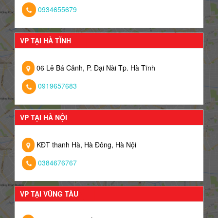
0934655679
VP TẠI HÀ TĨNH
06 Lê Bá Cảnh, P. Đại Nài Tp. Hà Tĩnh
0919657683
VP TẠI HÀ NỘI
KĐT thanh Hà, Hà Đông, Hà Nội
0384676767
VP TẠI VŨNG TÀU