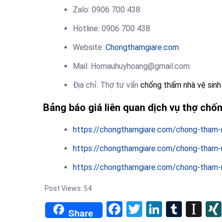
Zalo: 0906 700 438
Hotline: 0906 700 438
Website:
Chongthamgiare.com
Mail: Homauhuyhoang@gmail.com
Địa chỉ: Thợ tư vấn
chống thấm nhà vệ sinh
Bảng báo giá liên quan dịch vụ thợ chố
https://chongthamgiare.com/chong-tham-n
https://chongthamgiare.com/chong-tham-nh
https://chongthamgiare.com/chong-tham-n
Post Views:
54
Facebook
Twitter
LinkedIn
Tumb
In
Share