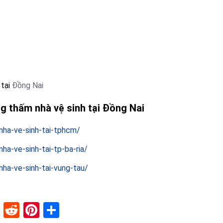
 tại
Đồng Nai
ng thấm nhà vệ sinh tại Đồng Nai
ha-ve-sinh-tai-tphcm/
a-ve-sinh-tai-tp-ba-ria/
ha-ve-sinh-tai-vung-tau/
lr
stapaper
XING
Reddit
Pinterest
Share