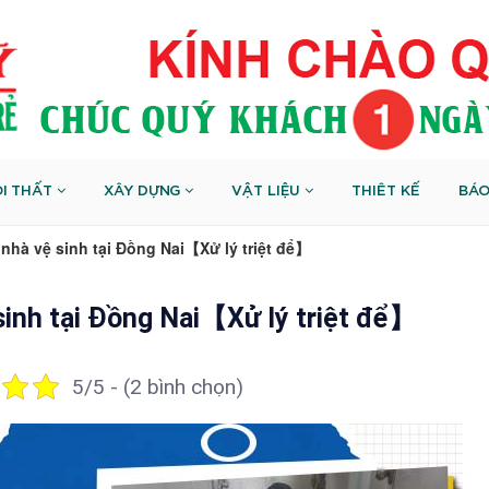
I THẤT
XÂY DỰNG
VẬT LIỆU
THIÊT KẾ
BÁO
nhà vệ sinh tại Đồng Nai【Xử lý triệt để】
sinh tại Đồng Nai【Xử lý triệt để】
5/5 - (2 bình chọn)