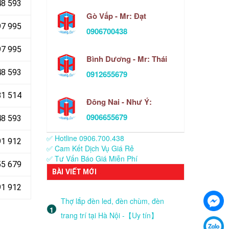
8 593
Gò Vấp - Mr: Đạt
7 995
0906700438
7 995
Bình Dương - Mr: Thái
8 593
0912655679
1 514
Đông Nai - Như Ý:
0906655679
8 593
✅ Hotline 0906.700.438
1 912
✅ Cam Kết Dịch Vụ Giá Rẻ
✅ Tư Vấn Báo Giá Miễn Phí
55 679
BÀI VIẾT MỚI
91 912
Thợ lắp đèn led, đèn chùm, đèn
trang trí tại Hà Nội -【Uy tín】