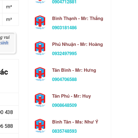
0904712881
m²
Bình Thạnh - Mr: Thắng
m²
0903181486
g vui
sinh
Phú Nhuận - Mr: Hoàng
0932497995
Tân Bình - Mr: Hưng
các
0904706588
Tân Phú - Mr: Huy
0908648509
00 438
Bình Tân - Ms: Như Ý
6 588
0835748593