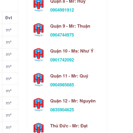
Quận 8 - Mr: Huy
0904991912
Đvt
Quận 9 - Mr: Thuận
m²
0904744975
m²
Quận 10 - Ms: Như Ý
m²
0901742092
m²
Quận 11 - Mr: Quý
m²
0904985685
m²
Quận 12 - Mr: Nguyên
m²
0835904625
m²
Thủ Đức - Mr: Đạt
m²