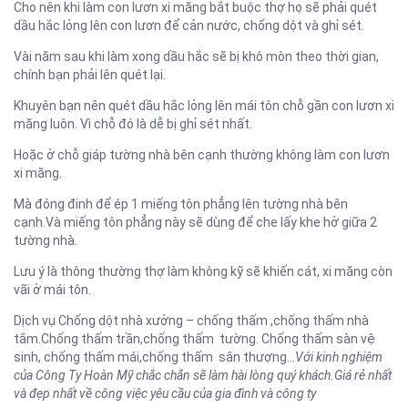
Cho nên khi làm con lươn xi măng bắt buộc thợ họ sẽ phải quét
dầu hắc lỏng lên con lươn để cản nước, chống dột và ghỉ sét.
Vài năm sau khi làm xong dầu hắc sẽ bị khô mòn theo thời gian,
chính bạn phải lên quét lại.
Khuyên bạn nên quét dầu hắc lỏng lên mái tôn chỗ gần con lươn xi
măng luôn. Vì chỗ đó là dễ bị ghỉ sét nhất.
Hoặc ở chỗ giáp tường nhà bên cạnh thường không làm con lươn
xi măng.
Mà đóng đinh để ép 1 miếng tôn phẳng lên tường nhà bên
cạnh.Và miếng tôn phẳng này sẽ dùng để che lấy khe hở giữa 2
tường nhà.
Lưu ý là thông thường thợ làm không kỹ sẽ khiến cát, xi măng còn
vãi ở mái tôn.
Dịch vụ Chống dột nhà xưởng – chống thấm ,chống thấm nhà
tắm.Chống thấm trần,chống thấm tường. Chống thấm sàn vệ
sinh, chống thấm mái,chống thấm sân thượng…
Với kinh nghiệm
của Công Ty Hoàn Mỹ chắc chắn sẽ làm hài lòng quý khách.Giá rẻ nhất
và đẹp nhất về công việc yêu cầu của gia đình và công ty