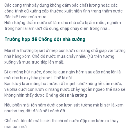
Các công trình xây dựng không đảm bảo chất lượng hoặc các
công trình cũ,xuống cấp thường xuất hiện tình trạng thấm nước
đặc biệt vào mùa mưa.
Hiện tượng thấm nước sẽ làm cho nhà cửa bị ẩm mốc , nghiêm
trọng hơn là làm ướt đồ dùng, chập cháy điện trong nhà…
Trường hợp để Chống dột nhà xưởng
Mái nhà thường bị sét ở mép con lươn xi măng chỗ giáp với tường
nhà hàng xóm. Chỗ đó nước mưa chảy nhiều (từ trên tường
xuống và mưa trực tiếp lên mái).
Bị xi măng hút nước, đọng lại qua ngày hôm sau gặp nắng lên là
mái nhà bị oxy hóa ghỉ sét. Thế là dột.
Bạn lưu ý là xi măng hút nước rất mạnh chứ không hề cản nước,
và phía dưới con lươn xi măng nước chảy ngoằn ngoèo thế nào sẽ
không nhìn thấy được.
Chống dột nhà xưởng
Nếu phần mái tôn nằm dưới con lươn sát tường mà bị sét là xem
như bó tay, dột đó là hết cách đỡ.
Chỗ mái tôn đó mà bị sét thì chỉ có nước đập con lươn ra thay
mái tôn mới.