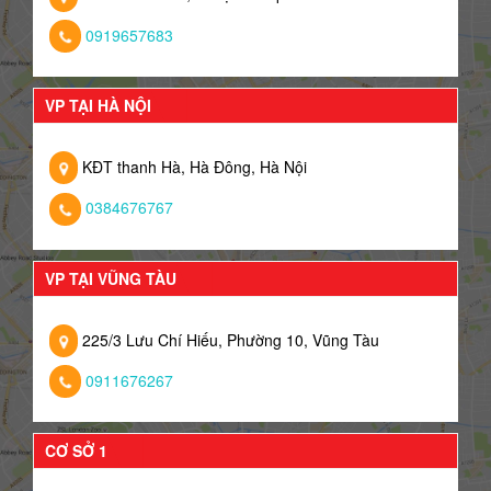
0919657683
VP TẠI HÀ NỘI
KĐT thanh Hà, Hà Đông, Hà Nội
0384676767
VP TẠI VŨNG TÀU
225/3 Lưu Chí Hiếu, Phường 10, Vũng Tàu
0911676267
CƠ SỞ 1