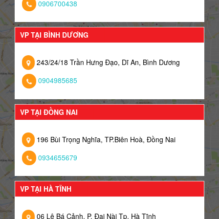
0906700438
VP TẠI BÌNH DƯƠNG
243/24/18 Trần Hưng Đạo, Dĩ An, Bình Dương
0904985685
VP TẠI ĐỒNG NAI
196 Bùi Trọng Nghĩa, TP.Biên Hoà, Đồng Nai
0934655679
VP TẠI HÀ TĨNH
06 Lê Bá Cảnh, P. Đại Nài Tp. Hà Tĩnh