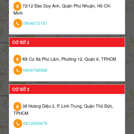
72/12 Đào Duy Anh, Quận Phú Nhuận, Hồ Chí
Minh
0904072157
CƠ SỞ 2
K8 Cư Xá Phú Lâm, Phường 12, Quận 6, TPHCM
0904706588
CƠ SỞ 3
38 Hoàng Diệu 2, P. Linh Trung, Quận Thủ Đức,
TPHCM
0912655679