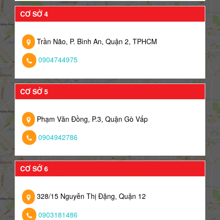
CƠ SỞ 4
Trần Não, P. Bình An, Quận 2, TPHCM
0904744975
CƠ SỞ 5
Phạm Văn Đồng, P.3, Quận Gò Vấp
0904942786
CƠ SỞ 6
328/15 Nguyễn Thị Đặng, Quận 12
0903181486