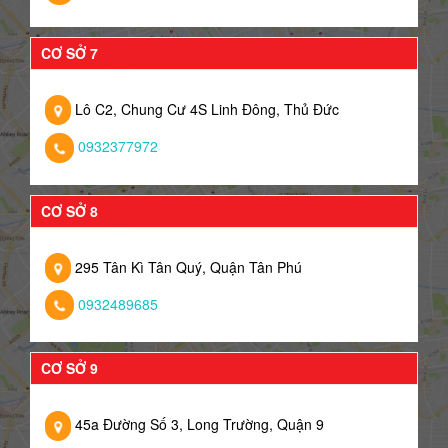
CƠ SỞ 7
Lô C2, Chung Cư 4S Linh Đông, Thủ Đức
0932377972
CƠ SỞ 8
295 Tân Kì Tân Quý, Quận Tân Phú
0932489685
CƠ SỞ 9
45a Đường Số 3, Long Trường, Quận 9