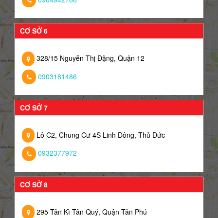
CƠ SỞ 6
328/15 Nguyễn Thị Đặng, Quận 12
0903181486
CƠ SỞ 7
Lô C2, Chung Cư 4S Linh Đông, Thủ Đức
0932377972
CƠ SỞ 8
295 Tân Kì Tân Quý, Quận Tân Phú