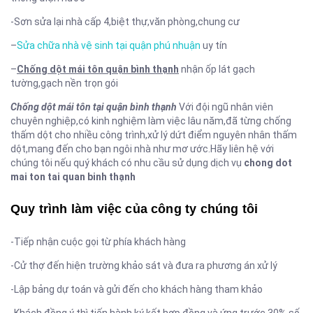
-Sơn sửa lại nhà cấp 4,biệt thự,văn phòng,chung cư
–
Sửa chữa nhà vệ sinh tại quận phú nhuận
uy tín
–
Chống dột mái tôn quận bình thạnh
nhận ốp lát gạch
tường,gạch nền trọn gói
Chống dột mái tôn tại quận bình thạnh
Với đội ngũ nhân viên
chuyên nghiệp,có kinh nghiệm làm việc lâu năm,đã từng chống
thấm dột cho nhiều công trình,xử lý dứt điểm nguyên nhân thấm
dột,mang đến cho bạn ngôi nhà như mơ ước.Hãy liên hệ với
chúng tôi nếu quý khách có nhu cầu sử dụng dịch vụ
chong dot
mai ton tai quan binh thạnh
Quy trình làm việc của công ty chúng tôi
-Tiếp nhận cuộc gọi từ phía khách hàng
-Cử thợ đến hiện trường khảo sát và đưa ra phương án xử lý
-Lập bảng dự toán và gửi đến cho khách hàng tham khảo