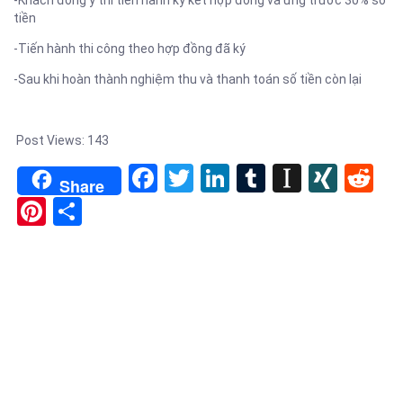
-Khách đồng ý thì tiến hành ký kết hợp đồng và ứng trước 30% số
tiền
-Tiến hành thi công theo hợp đồng đã ký
-Sau khi hoàn thành nghiệm thu và thanh toán số tiền còn lại
Post Views:
143
Facebook
Twitter
LinkedIn
Tumblr
Instapa
XIN
Re
Share
Pinterest
Share