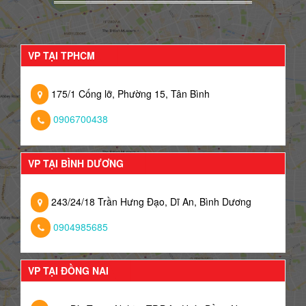
VP TẠI TPHCM
175/1 Cống lỡ, Phường 15, Tân Bình
0906700438
VP TẠI BÌNH DƯƠNG
243/24/18 Trần Hưng Đạo, Dĩ An, Bình Dương
0904985685
VP TẠI ĐỒNG NAI