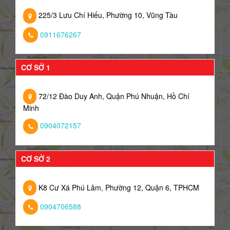
225/3 Lưu Chí Hiếu, Phường 10, Vũng Tàu
0911676267
CƠ SỞ 1
72/12 Đào Duy Anh, Quận Phú Nhuận, Hồ Chí
Minh
0904072157
CƠ SỞ 2
K8 Cư Xá Phú Lâm, Phường 12, Quận 6, TPHCM
0904706588