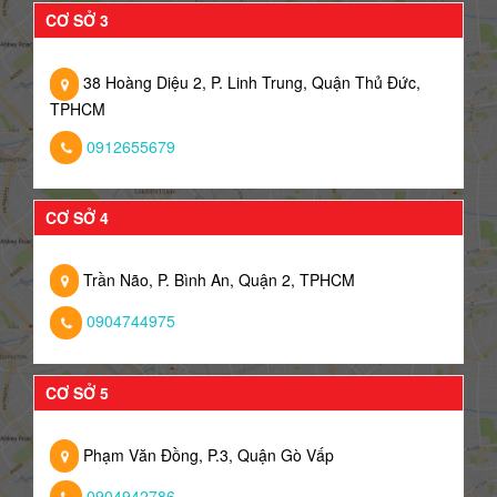
CƠ SỞ 3
38 Hoàng Diệu 2, P. Linh Trung, Quận Thủ Đức,
TPHCM
0912655679
CƠ SỞ 4
Trần Não, P. Bình An, Quận 2, TPHCM
0904744975
CƠ SỞ 5
Phạm Văn Đồng, P.3, Quận Gò Vấp
0904942786