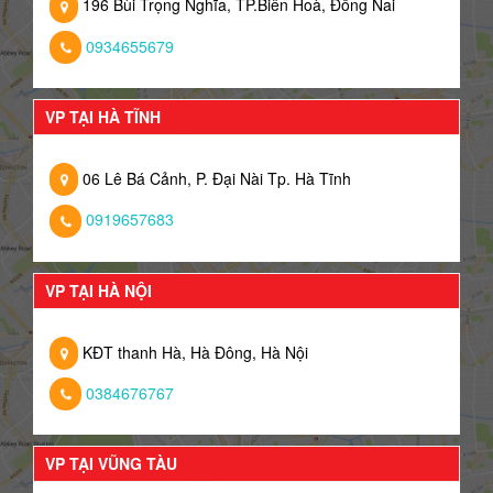
196 Bùi Trọng Nghĩa, TP.Biên Hoà, Đồng Nai
0934655679
VP TẠI HÀ TĨNH
06 Lê Bá Cảnh, P. Đại Nài Tp. Hà Tĩnh
0919657683
VP TẠI HÀ NỘI
KĐT thanh Hà, Hà Đông, Hà Nội
0384676767
VP TẠI VŨNG TÀU