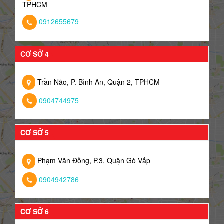
TPHCM
0912655679
CƠ SỞ 4
Trần Não, P. Bình An, Quận 2, TPHCM
0904744975
CƠ SỞ 5
Phạm Văn Đồng, P.3, Quận Gò Vấp
0904942786
CƠ SỞ 6