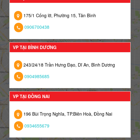
175/1 Cống lỡ, Phường 15, Tân Bình
0906700438
VP TẠI BÌNH DƯƠNG
243/24/18 Trần Hưng Đạo, Dĩ An, Bình Dương
0904985685
VP TẠI ĐỒNG NAI
196 Bùi Trọng Nghĩa, TP.Biên Hoà, Đồng Nai
0934655679