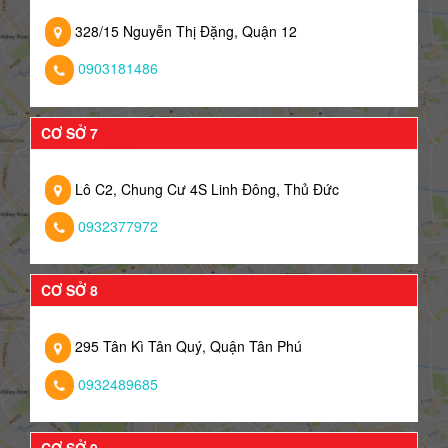
328/15 Nguyễn Thị Đặng, Quận 12
0903181486
CƠ SỞ 7
Lô C2, Chung Cư 4S Linh Đông, Thủ Đức
0932377972
CƠ SỞ 8
295 Tân Kì Tân Quý, Quận Tân Phú
0932489685