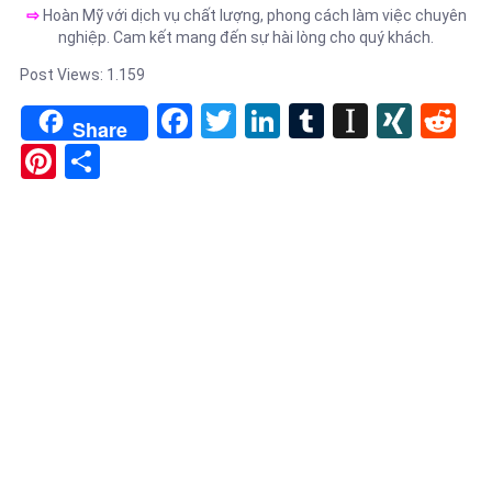
⇨
Hoàn Mỹ với dịch vụ chất lượng, phong cách làm việc chuyên
nghiệp. Cam kết mang đến sự hài lòng cho quý khách.
Post Views:
1.159
Facebook
Twitter
LinkedIn
Tumblr
Instapa
XIN
Re
Share
Pinterest
Share