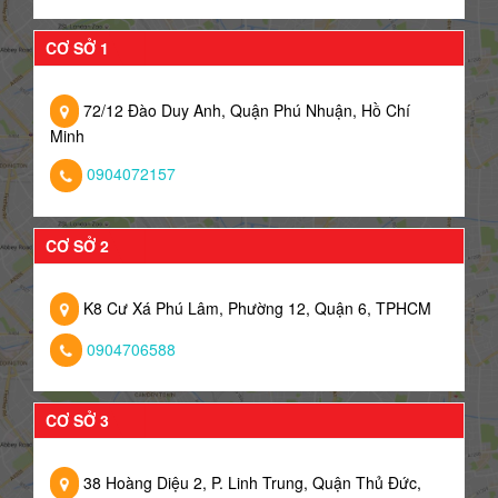
CƠ SỞ 1
72/12 Đào Duy Anh, Quận Phú Nhuận, Hồ Chí
Minh
0904072157
CƠ SỞ 2
K8 Cư Xá Phú Lâm, Phường 12, Quận 6, TPHCM
0904706588
CƠ SỞ 3
38 Hoàng Diệu 2, P. Linh Trung, Quận Thủ Đức,