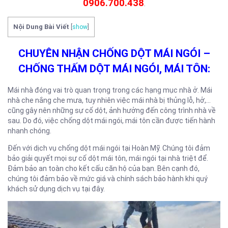
0906.700.438
.
Nội Dung Bài Viết
[
show
]
CHUYÊN NHẬN CHỐNG DỘT MÁI NGÓI –
CHỐNG THẤM DỘT MÁI NGÓI, MÁI TÔN:
Mái nhà đóng vai trò quan trọng trong các hạng mục nhà ở. Mái
nhà che nắng che mưa, tuy nhiên việc mái nhà bị thủng lỗ, hở,…
cũng gây nên những sự cố dột, ảnh hưởng đến công trình nhà về
sau. Do đó, việc chống dột mái ngói, mái tôn cần được tiến hành
nhanh chóng.
Đến với dịch vụ chống dột mái ngói tại Hoàn Mỹ. Chúng tôi đảm
bảo giải quyết mọi sự cố dột mái tôn, mái ngói tại nhà triệt để.
Đảm bảo an toàn cho kết cấu căn hộ của bạn. Bên cạnh đó,
chúng tôi đảm bảo về mức giá và chính sách bảo hành khi quý
khách sử dụng dịch vụ tại đây.