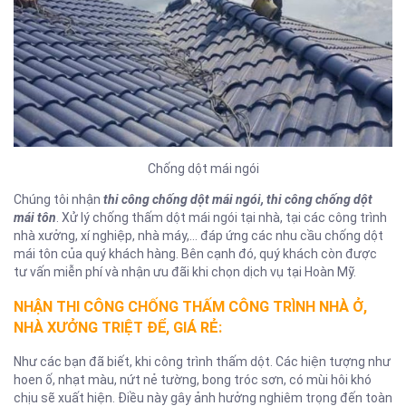
Chống dột mái ngói
Chúng tôi nhận
thi công chống dột mái ngói, thi công chống dột
mái tôn
. Xử lý chống thấm dột mái ngói tại nhà, tại các công trình
nhà xưởng, xí nghiệp, nhà máy,… đáp ứng các nhu cầu chống dột
mái tôn của quý khách hàng. Bên cạnh đó, quý khách còn được
tư vấn miễn phí và nhận ưu đãi khi chọn dịch vụ tại Hoàn Mỹ.
NHẬN THI CÔNG CHỐNG THẤM CÔNG TRÌNH NHÀ Ở,
NHÀ XƯỞNG TRIỆT ĐỂ, GIÁ RẺ:
Như các bạn đã biết, khi công trình thấm dột. Các hiện tượng như
hoen ố, nhạt màu, nứt nẻ tường, bong tróc sơn, có mùi hôi khó
chịu sẽ xuất hiện. Điều này gây ảnh hưởng nghiêm trọng đến toàn