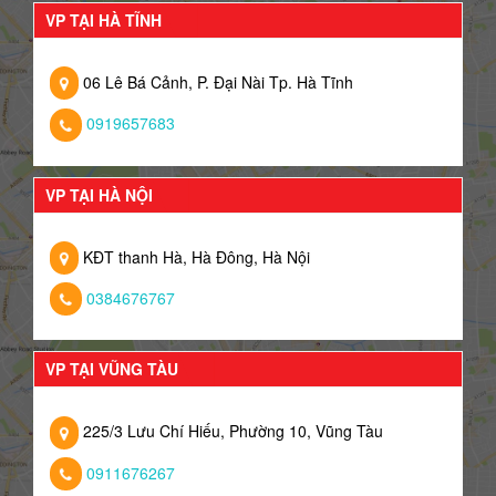
VP TẠI HÀ TĨNH
06 Lê Bá Cảnh, P. Đại Nài Tp. Hà Tĩnh
0919657683
VP TẠI HÀ NỘI
KĐT thanh Hà, Hà Đông, Hà Nội
0384676767
VP TẠI VŨNG TÀU
225/3 Lưu Chí Hiếu, Phường 10, Vũng Tàu
0911676267