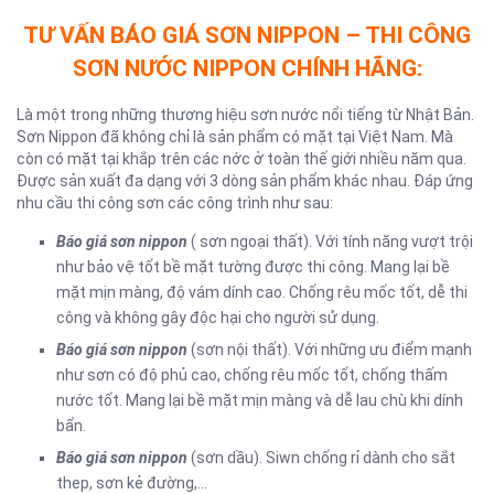
TƯ VẤN BÁO GIÁ SƠN NIPPON – THI CÔNG
SƠN NƯỚC NIPPON CHÍNH HÃNG:
Là một trong những thương hiệu sơn nước nổi tiếng từ Nhật Bản.
Sơn Nippon đã không chỉ là sản phẩm có mặt tại Việt Nam. Mà
còn có mặt tại khắp trên các nớc ở toàn thế giới nhiều năm qua.
Được sản xuất đa dạng với 3 dòng sản phẩm khác nhau. Đáp ứng
nhu cầu thi công sơn các công trình như sau:
Báo giá sơn nippon
( sơn ngoại thất). Với tính năng vượt trội
như bảo vệ tốt bề mặt tường được thi công. Mang lại bề
mặt mịn màng, độ vám dính cao. Chống rêu mốc tốt, dễ thi
công và không gây độc hại cho người sử dụng.
Báo giá sơn nippon
(sơn nội thất). Với những ưu điểm mạnh
như sơn có độ phủ cao, chống rêu mốc tốt, chống thấm
nước tốt. Mang lại bề mặt mịn màng và dễ lau chù khi dính
bẩn.
Báo giá sơn nippon
(sơn dầu). Siwn chống rỉ dành cho sắt
thep, sơn kẻ đường,…