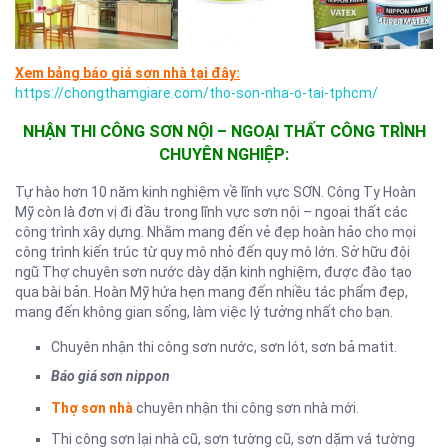
Xem bảng báo giá sơn nhà tại đây:
https://chongthamgiare.com/tho-son-nha-o-tai-tphcm/
NHẬN THI CÔNG SƠN NỘI – NGOẠI THẤT CÔNG TRÌNH
CHUYÊN NGHIỆP:
Tự hào hơn 10 năm kinh nghiệm về lĩnh vực SƠN. Công Ty Hoàn
Mỹ còn là đơn vị đi đầu trong lĩnh vực sơn nội – ngoại thất các
công trình xây dựng. Nhằm mang đến vẻ đẹp hoàn hảo cho mọi
công trình kiến trúc từ quy mô nhỏ đến quy mô lớn. Sở hữu đội
ngũ Thợ chuyên sơn nước dày dặn kinh nghiệm, được đào tạo
qua bài bản. Hoàn Mỹ hứa hẹn mang đến nhiều tác phẩm đẹp,
mang đến không gian sống, làm việc lý tưởng nhất cho bạn.
Chuyên nhận thi công sơn nước, sơn lót, sơn bả matit.
Báo giá sơn nippon
Thợ sơn nhà
chuyên nhận thi công sơn nhà mới.
Thi công sơn lại nhà cũ, sơn tường cũ, sơn dặm vá tường