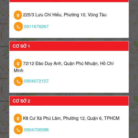
225/3 Lưu Chí Hiếu, Phường 10, Vũng Tàu
0911676267
CƠ SỞ 1
72/12 Đào Duy Anh, Quận Phú Nhuận, Hồ Chí
Minh
0904072157
CƠ SỞ 2
K8 Cư Xá Phú Lâm, Phường 12, Quận 6, TPHCM
0904706588