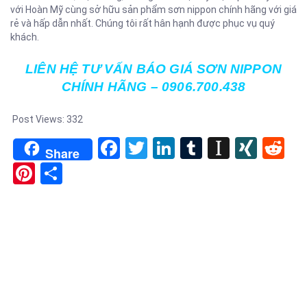
với Hoàn Mỹ cùng sở hữu sản phẩm sơn nippon chính hãng với giá
rẻ và hấp dẫn nhất. Chúng tôi rất hân hạnh được phục vụ quý
khách.
LIÊN HỆ TƯ VẤN BÁO GIÁ SƠN NIPPON
CHÍNH HÃNG – 0906.700.438
Post Views:
332
Facebook
Twitter
LinkedIn
Tumblr
Instapa
XIN
Re
Share
Pinterest
Share