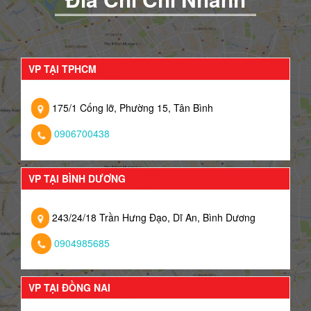
VP TẠI TPHCM
175/1 Cống lỡ, Phường 15, Tân Bình
0906700438
VP TẠI BÌNH DƯƠNG
243/24/18 Trần Hưng Đạo, Dĩ An, Bình Dương
0904985685
VP TẠI ĐỒNG NAI