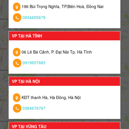
196 Bùi Trọng Nghĩa, TP.Biên Hoà, Đồng Nai
0934655679
VP TẠI HÀ TĨNH
06 Lê Bá Cảnh, P. Đại Nài Tp. Hà Tĩnh
0919657683
VP TẠI HÀ NỘI
KĐT thanh Hà, Hà Đông, Hà Nội
0384676767
VP TẠI VŨNG TÀU