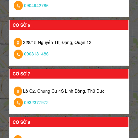
0904942786
CƠ SỞ 6
328/15 Nguyễn Thị Đặng, Quận 12
0903181486
CƠ SỞ 7
Lô C2, Chung Cư 4S Linh Đông, Thủ Đức
0932377972
CƠ SỞ 8