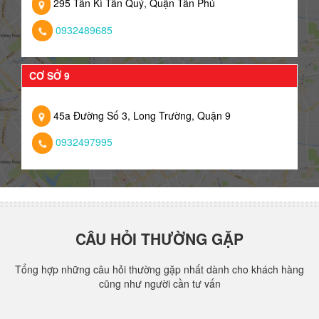
295 Tân Kì Tân Quý, Quận Tân Phú
0932489685
CƠ SỞ 9
45a Đường Số 3, Long Trường, Quận 9
0932497995
CÂU HỎI THƯỜNG GẶP
Tổng hợp những câu hỏi thường gặp nhất dành cho khách hàng
cũng như người cần tư vấn