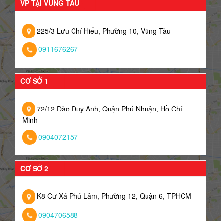
VP TẠI VŨNG TÀU
225/3 Lưu Chí Hiếu, Phường 10, Vũng Tàu
0911676267
CƠ SỞ 1
72/12 Đào Duy Anh, Quận Phú Nhuận, Hồ Chí
Minh
0904072157
CƠ SỞ 2
K8 Cư Xá Phú Lâm, Phường 12, Quận 6, TPHCM
0904706588