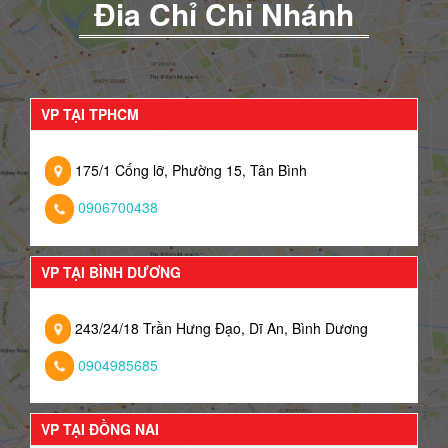
Đia Chỉ Chi Nhánh
VP TẠI TPHCM
175/1 Cống lỡ, Phường 15, Tân Bình
0906700438
VP TẠI BÌNH DƯƠNG
243/24/18 Trần Hưng Đạo, Dĩ An, Bình Dương
0904985685
VP TẠI ĐỒNG NAI