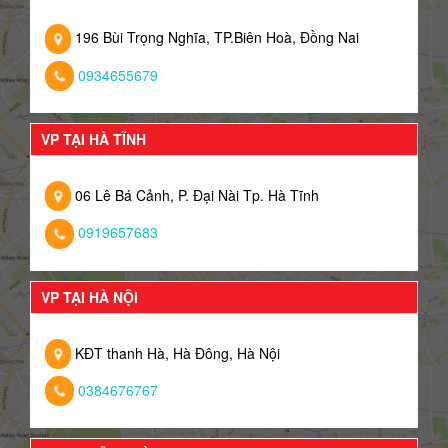
196 Bùi Trọng Nghĩa, TP.Biên Hoà, Đồng Nai
0934655679
VP TẠI HÀ TĨNH
06 Lê Bá Cảnh, P. Đại Nài Tp. Hà Tĩnh
0919657683
VP TẠI HÀ NỘI
KĐT thanh Hà, Hà Đông, Hà Nội
0384676767