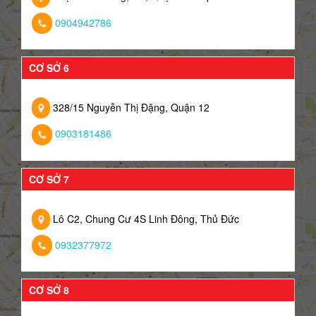
0904942786
CƠ SỞ 6
328/15 Nguyễn Thị Đặng, Quận 12
0903181486
CƠ SỞ 7
Lô C2, Chung Cư 4S Linh Đông, Thủ Đức
0932377972
CƠ SỞ 8