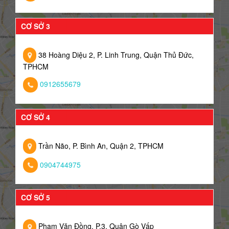
CƠ SỞ 3
38 Hoàng Diệu 2, P. Linh Trung, Quận Thủ Đức,
TPHCM
0912655679
CƠ SỞ 4
Trần Não, P. Bình An, Quận 2, TPHCM
0904744975
CƠ SỞ 5
Phạm Văn Đồng, P.3, Quận Gò Vấp