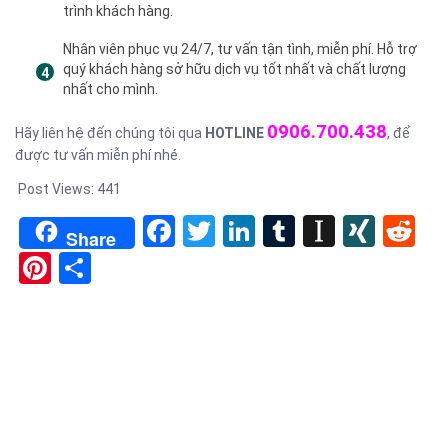
trình khách hàng.
Nhân viên phục vụ 24/7, tư vấn tận tình, miễn phí. Hỗ trợ
quý khách hàng sở hữu dịch vụ tốt nhất và chất lượng
nhất cho mình.
0906.700.438
Hãy liên hệ đến chúng tôi qua
HOTLINE
, để
được tư vấn miễn phí nhé.
Post Views:
441
Facebook
Twitter
LinkedIn
Tumblr
Instapa
XIN
Re
Share
Pinterest
Share