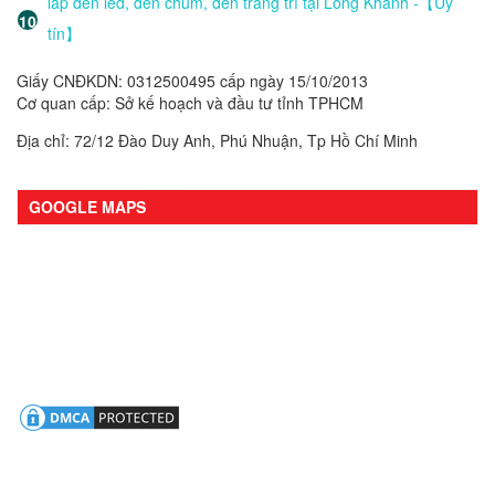
lắp đèn led, đèn chùm, đèn trang trí tại Long Khánh -【Uy
tín】
Giấy CNĐKDN: 0312500495 cấp ngày 15/10/2013
Cơ quan cấp: Sở kế hoạch và đầu tư tỉnh TPHCM
Địa chỉ: 72/12 Đào Duy Anh, Phú Nhuận, Tp Hồ Chí Minh
GOOGLE MAPS