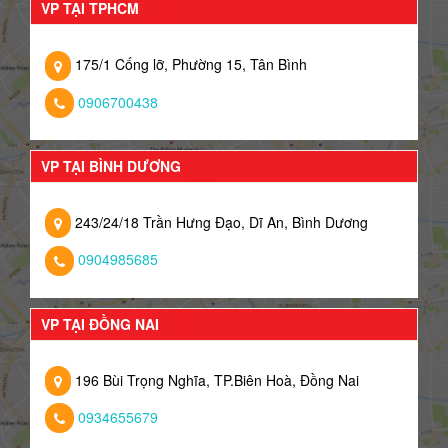
VP TẠI TPHCM
175/1 Cống lỡ, Phường 15, Tân Bình
0906700438
VP TẠI BÌNH DƯƠNG
243/24/18 Trần Hưng Đạo, Dĩ An, Bình Dương
0904985685
VP TẠI ĐỒNG NAI
196 Bùi Trọng Nghĩa, TP.Biên Hoà, Đồng Nai
0934655679