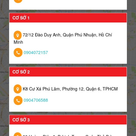
CƠ SỞ 1
72/12 Đào Duy Anh, Quận Phú Nhuận, Hồ Chí
Minh
0904072157
CƠ SỞ 2
K8 Cư Xá Phú Lâm, Phường 12, Quận 6, TPHCM
0904706588
CƠ SỞ 3