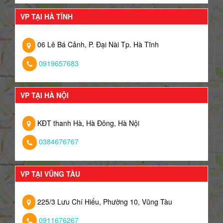
VP TẠI HÀ TĨNH
06 Lê Bá Cảnh, P. Đại Nài Tp. Hà Tĩnh
0919657683
VP TẠI HÀ NỘI
KĐT thanh Hà, Hà Đông, Hà Nội
0384676767
VP TẠI VŨNG TÀU
225/3 Lưu Chí Hiếu, Phường 10, Vũng Tàu
0911676267