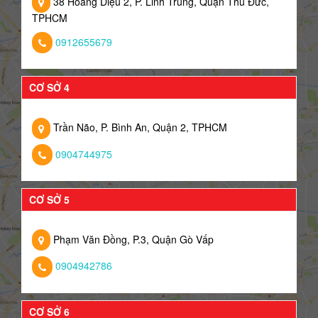
38 Hoàng Diệu 2, P. Linh Trung, Quận Thủ Đức,
TPHCM
0912655679
CƠ SỞ 4
Trần Não, P. Bình An, Quận 2, TPHCM
0904744975
CƠ SỞ 5
Phạm Văn Đồng, P.3, Quận Gò Vấp
0904942786
CƠ SỞ 6