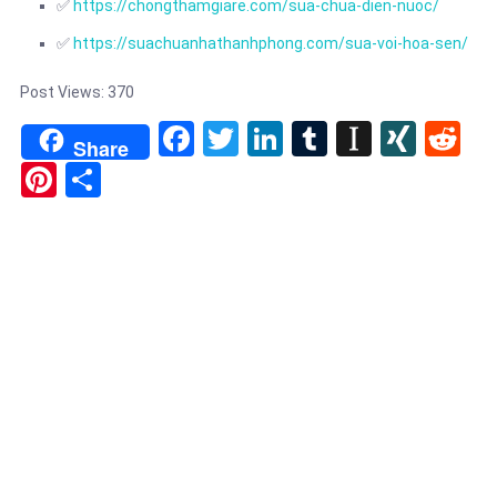
✅
https://chongthamgiare.com/sua-chua-dien-nuoc/
✅
https://suachuanhathanhphong.com/sua-voi-hoa-sen/
Post Views:
370
Facebook
Twitter
LinkedIn
Tumblr
Instapa
XIN
Re
Share
Pinterest
Share