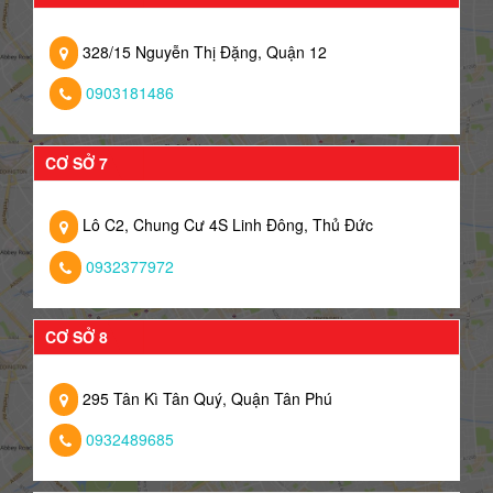
328/15 Nguyễn Thị Đặng, Quận 12
0903181486
CƠ SỞ 7
Lô C2, Chung Cư 4S Linh Đông, Thủ Đức
0932377972
CƠ SỞ 8
295 Tân Kì Tân Quý, Quận Tân Phú
0932489685