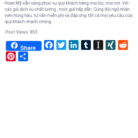
Hoàn Mỹ sẵn sàng phục vụ quý khách hàng mọi lúc, mọi nơi. Với
các gói dịch vụ chất lượng , mức giá hấp dẫn. Cùng đội ngũ nhân
viên hùng hậu, tư vấn miễn phí và đáp ứng tất cả mọi yêu cầu của
quý khách nhanh chóng.
Post Views:
853
Facebook
Twitter
LinkedIn
Tumblr
Instapa
XIN
Re
Share
Pinterest
Share