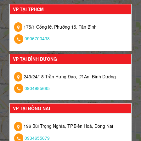
VP TẠI TPHCM
175/1 Cống lỡ, Phường 15, Tân Bình
0906700438
VP TẠI BÌNH DƯƠNG
243/24/18 Trần Hưng Đạo, Dĩ An, Bình Dương
0904985685
VP TẠI ĐỒNG NAI
196 Bùi Trọng Nghĩa, TP.Biên Hoà, Đồng Nai
0934655679