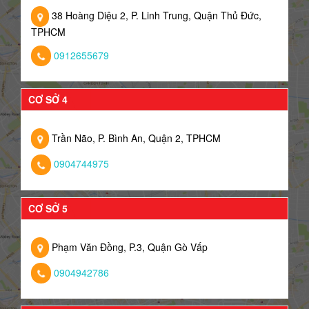
38 Hoàng Diệu 2, P. Linh Trung, Quận Thủ Đức,
TPHCM
0912655679
CƠ SỞ 4
Trần Não, P. Bình An, Quận 2, TPHCM
0904744975
CƠ SỞ 5
Phạm Văn Đồng, P.3, Quận Gò Vấp
0904942786