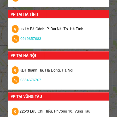
VP TẠI HÀ TĨNH
06 Lê Bá Cảnh, P. Đại Nài Tp. Hà Tĩnh
0919657683
VP TẠI HÀ NỘI
KĐT thanh Hà, Hà Đông, Hà Nội
0384676767
VP TẠI VŨNG TÀU
225/3 Lưu Chí Hiếu, Phường 10, Vũng Tàu