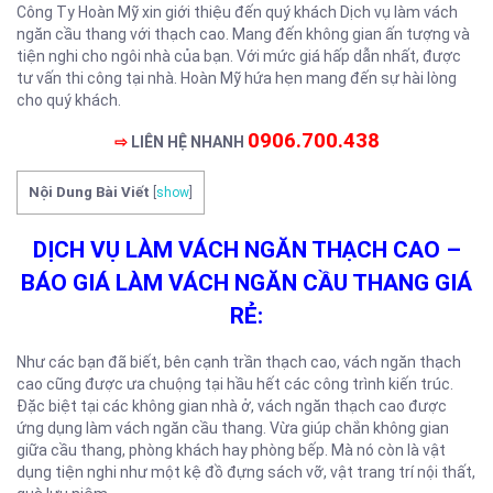
Công Ty Hoàn Mỹ xin giới thiệu đến quý khách Dịch vụ làm vách
ngăn cầu thang với thạch cao. Mang đến không gian ấn tượng và
tiện nghi cho ngôi nhà của bạn. Với mức giá hấp dẫn nhất, được
tư vấn thi công tại nhà. Hoàn Mỹ hứa hẹn mang đến sự hài lòng
cho quý khách.
0906.700.438
⇨
LIÊN HỆ NHANH
Nội Dung Bài Viết
[
show
]
DỊCH VỤ LÀM VÁCH NGĂN THẠCH CAO –
BÁO GIÁ LÀM VÁCH NGĂN CẦU THANG GIÁ
RẺ:
Như các bạn đã biết, bên cạnh trần thạch cao, vách ngăn thạch
cao cũng được ưa chuộng tại hầu hết các công trình kiến trúc.
Đặc biệt tại các không gian nhà ở, vách ngăn thạch cao được
ứng dụng làm vách ngăn cầu thang. Vừa giúp chắn không gian
giữa cầu thang, phòng khách hay phòng bếp. Mà nó còn là vật
dụng tiện nghi như một kệ đồ đựng sách vỡ, vật trang trí nội thất,