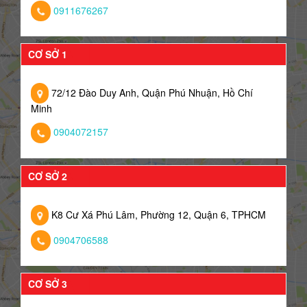
0911676267
CƠ SỞ 1
72/12 Đào Duy Anh, Quận Phú Nhuận, Hồ Chí
Minh
0904072157
CƠ SỞ 2
K8 Cư Xá Phú Lâm, Phường 12, Quận 6, TPHCM
0904706588
CƠ SỞ 3