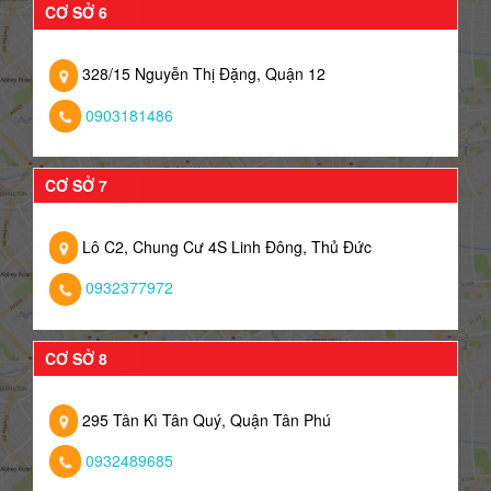
CƠ SỞ 6
328/15 Nguyễn Thị Đặng, Quận 12
0903181486
CƠ SỞ 7
Lô C2, Chung Cư 4S Linh Đông, Thủ Đức
0932377972
CƠ SỞ 8
295 Tân Kì Tân Quý, Quận Tân Phú
0932489685