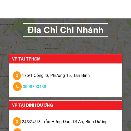
Đia Chỉ Chi Nhánh
VP TẠI TPHCM
175/1 Cống lỡ, Phường 15, Tân Bình
0906700438
VP TẠI BÌNH DƯƠNG
243/24/18 Trần Hưng Đạo, Dĩ An, Bình Dương