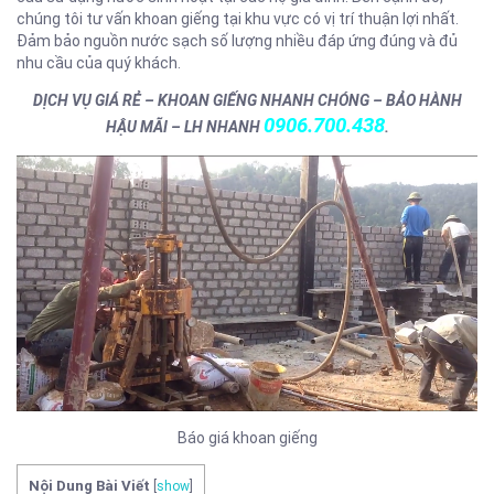
chúng tôi tư vấn khoan giếng tại khu vực có vị trí thuận lợi nhất.
Đảm bảo nguồn nước sạch số lượng nhiều đáp ứng đúng và đủ
nhu cầu của quý khách.
DỊCH VỤ GIÁ RẺ – KHOAN GIẾNG NHANH CHÓNG – BẢO HÀNH
0906.700.438
HẬU MÃI – LH NHANH
.
Báo giá khoan giếng
Nội Dung Bài Viết
[
show
]