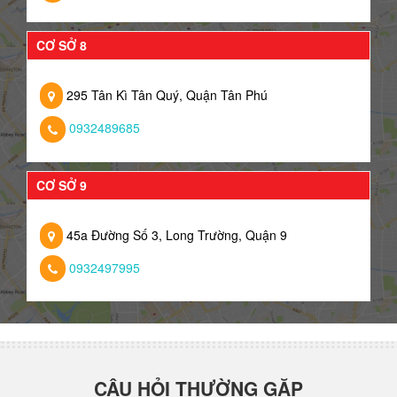
CƠ SỞ 8
295 Tân Kì Tân Quý, Quận Tân Phú
0932489685
CƠ SỞ 9
45a Đường Số 3, Long Trường, Quận 9
0932497995
CÂU HỎI THƯỜNG GẶP