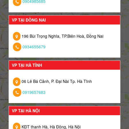
0904985685
VP TẠI ĐỒNG NAI
196 Bùi Trọng Nghĩa, TP.Biên Hoà, Đồng Nai
0934655679
VP TẠI HÀ TĨNH
06 Lê Bá Cảnh, P. Đại Nài Tp. Hà Tĩnh
0919657683
VP TẠI HÀ NỘI
KĐT thanh Hà, Hà Đông, Hà Nội