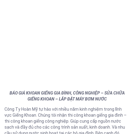
BÁO GIÁ KHOAN GIẾNG GIA ĐÌNH, CÔNG NGHIỆP – SỬA CHỮA
GIẾNG KHOAN – LẮP ĐẶT MÁY BƠM NƯỚC
Công Ty Hoàn Mỹ tự hào với nhiều năm kinh nghiệm trong lĩnh
vực Giếng Khoan. Chúng tôi nhận thi công khoan giếng gia đình –
thi công khoan giếng công nghiệp. Giúp cung cấp nguồn nước
sạch và đầy đủ cho các công trình sản xuất, kinh doanh. Và nhu
cầu sử dụng nước sinh hoạt tại các hộ gia đình. Bên cạnh đó,