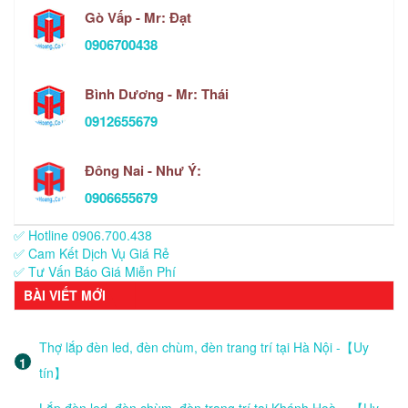
Gò Vấp - Mr: Đạt
0906700438
Bình Dương - Mr: Thái
0912655679
Đông Nai - Như Ý:
0906655679
✅ Hotline 0906.700.438
✅ Cam Kết Dịch Vụ Giá Rẻ
✅ Tư Vấn Báo Giá Miễn Phí
BÀI VIẾT MỚI
Thợ lắp đèn led, đèn chùm, đèn trang trí tại Hà Nội -【Uy
tín】
Lắp đèn led, đèn chùm, đèn trang trí tại Khánh Hoà – 【Uy