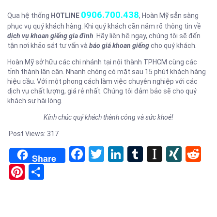
0906.700.438
Qua hệ thống
HOTLINE
, Hoàn Mỹ sẵn sàng
phục vụ quý khách hàng. Khi quý khách cần nắm rõ thông tin về
dịch vụ khoan giếng gia đình
. Hãy liên hệ ngay, chúng tôi sẽ đến
tận nơi khảo sát tư vấn và
báo giá khoan giếng
cho quý khách.
Hoàn Mỹ sở hữu các chi nhánh tại nội thành TPHCM cùng các
tỉnh thành lân cận. Nhanh chóng có mặt sau 15 phút khách hàng
hiệu cầu. Với một phong cách làm việc chuyên nghiệp với các
dịch vụ chất lượng, giá rẻ nhất. Chúng tôi đảm bảo sẽ cho quý
khách sự hài lòng.
Kính chúc quý khách thành công và sức khoẻ!
Post Views:
317
Facebook
Twitter
LinkedIn
Tumblr
Instapa
XIN
Re
Share
Pinterest
Share