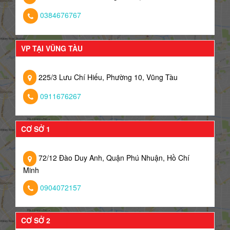
0384676767
VP TẠI VŨNG TÀU
225/3 Lưu Chí Hiếu, Phường 10, Vũng Tàu
0911676267
CƠ SỞ 1
72/12 Đào Duy Anh, Quận Phú Nhuận, Hồ Chí
Minh
0904072157
CƠ SỞ 2