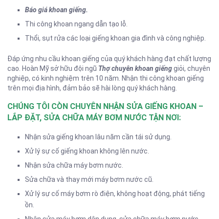
Báo giá khoan giếng.
Thi công khoan ngang dẫn tạo lỗ.
Thổi, sụt rửa các loại giếng khoan gia đình và công nghiệp.
Đáp ứng nhu cầu khoan giếng của quý khách hàng đạt chất lượng
cao. Hoàn Mỹ sở hữu đội ngũ
Thợ chuyên khoan giếng
giỏi, chuyên
nghiệp, có kinh nghiệm trên 10 năm. Nhận thi công khoan giếng
trên mọi địa hình, đảm bảo sẽ hài lòng quý khách hàng.
CHÚNG TÔI CÒN CHUYÊN NHẬN SỬA GIẾNG KHOAN –
LẮP ĐẶT, SỬA CHỮA MÁY BƠM NƯỚC TẬN NƠI:
Nhận sửa giếng khoan lâu năm cần tái sử dụng.
Xử lý sự cố giếng khoan không lên nước.
Nhận sửa chữa máy bơm nước.
Sửa chữa và thay mới máy bơm nước cũ.
Xử lý sự cố máy bơm rò điện, không hoạt động, phát tiếng
ồn.
Nhận sửa máy bơm dân dụng, sửa chữa máy bơm nước