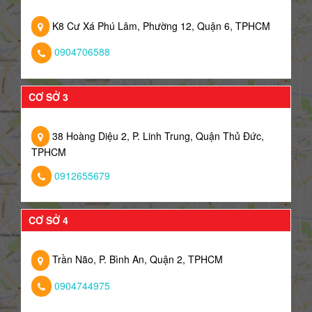
K8 Cư Xá Phú Lâm, Phường 12, Quận 6, TPHCM
0904706588
CƠ SỞ 3
38 Hoàng Diệu 2, P. Linh Trung, Quận Thủ Đức,
TPHCM
0912655679
CƠ SỞ 4
Trần Não, P. Bình An, Quận 2, TPHCM
0904744975