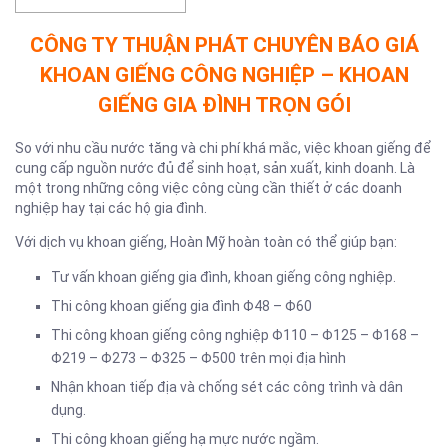
CÔNG TY THUẬN PHÁT CHUYÊN BÁO GIÁ
KHOAN GIẾNG CÔNG NGHIỆP – KHOAN
GIẾNG GIA ĐÌNH TRỌN GÓI
So với nhu cầu nước tăng và chi phí khá mắc, việc khoan giếng để
cung cấp nguồn nước đủ để sinh hoạt, sản xuất, kinh doanh. Là
một trong những công việc công cùng cần thiết ở các doanh
nghiệp hay tại các hộ gia đình.
Với dịch vụ khoan giếng, Hoàn Mỹ hoàn toàn có thể giúp bạn:
Tư vấn khoan giếng gia đình, khoan giếng công nghiệp.
Thi công khoan giếng gia đình Φ48 – Φ60
Thi công khoan giếng công nghiệp Φ110 – Φ125 – Φ168 –
Φ219 – Φ273 – Φ325 – Φ500 trên mọi địa hình
Nhận khoan tiếp địa và chống sét các công trình và dân
dụng.
Thi công khoan giếng hạ mực nước ngầm.