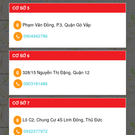
CƠ SỞ 5
Phạm Văn Đồng, P.3, Quận Gò Vấp
0904942786
CƠ SỞ 6
328/15 Nguyễn Thị Đặng, Quận 12
0903181486
CƠ SỞ 7
Lô C2, Chung Cư 4S Linh Đông, Thủ Đức
0932377972