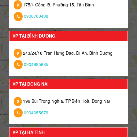
175/1 Cống lỡ, Phường 15, Tân Bình
0906700438
VP TẠI BÌNH DƯƠNG
243/24/18 Trần Hưng Đạo, Dĩ An, Bình Dương
0904985685
VP TẠI ĐỒNG NAI
196 Bùi Trọng Nghĩa, TP.Biên Hoà, Đồng Nai
0934655679
VP TẠI HÀ TĨNH