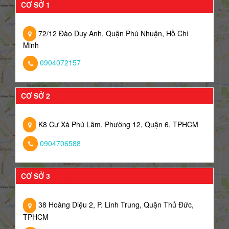
CƠ SỞ 1
72/12 Đào Duy Anh, Quận Phú Nhuận, Hồ Chí
Minh
0904072157
CƠ SỞ 2
K8 Cư Xá Phú Lâm, Phường 12, Quận 6, TPHCM
0904706588
CƠ SỞ 3
38 Hoàng Diệu 2, P. Linh Trung, Quận Thủ Đức,
TPHCM