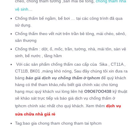
chéo, chống thấm tường ,sàn mái bê tông,
chống thấm nhà
vệ sinh
…
Chống thấm bể ngầm, bể bơi … tại các công trình đã qua
sử dụng.
Chống thấm theo vết nứt trên trần bê tông, mái chéo, sênô,
sân thượng
Chống thấm : dột, ố, mốc, trần, tường, nhà, mái tôn, sàn vệ
sinh, bể nước , tầng hầm
Với các sản phẩm chống thấm cao cấp của Sika , CT11A ,
CT11B, BK01 ,màng khò nóng, Sau đây chúng tôi xin đưa ra
bảng
báo giá dịch vụ chống thấm ở tphcm
để quý khách
hàng có thể tham khảo,nếu biết giá chính xác cho từng
hạng mục quý khách vui lòng liên hệ
O9O67OO438
kỹ thuật
sẽ khảo sát trực tiếp và báo giá dịch vụ chống thấm ở
tphcm chính xác nhất cho quý khách. Xem thêm
dịch vụ
sửa chữa nhà giá
rẻ
Tag:bao gia chong tham chong tham tai tphcm