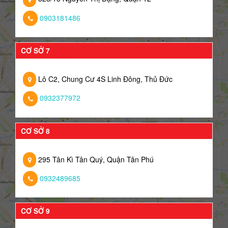
0903181486
CƠ SỞ 7
Lô C2, Chung Cư 4S Linh Đông, Thủ Đức
0932377972
CƠ SỞ 8
295 Tân Kì Tân Quý, Quận Tân Phú
0932489685
CƠ SỞ 9