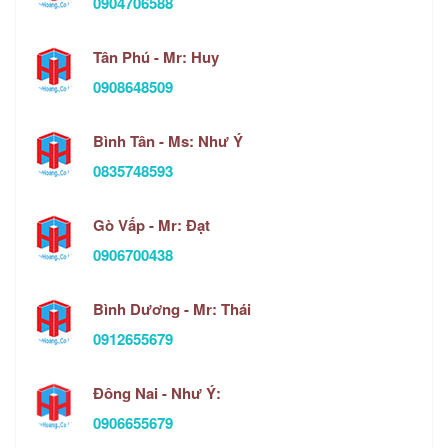
0904706588
Tân Phú - Mr: Huy
0908648509
Bình Tân - Ms: Như Ý
0835748593
Gò Vấp - Mr: Đạt
0906700438
Bình Dương - Mr: Thái
0912655679
Đông Nai - Như Ý:
0906655679