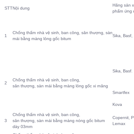
Hãng sản x
STT
Nội dung
phẩm ứng 
Chống thấm nhà vệ sinh, ban công, sân thượng, sàn
1
Sika, Basf, 
mái bằng màng lỏng gốc bitum
Sika, Basf.
Chống thấm nhà vệ sinh, ban công,
2
sân thượng, sàn mái bằng màng lỏng gốc xi măng
Smartfex
Kova
Chống thấm nhà vệ sinh, ban công,
Copernit, P
3
sân thượng, sàn mái bằng màng nóng gốc bitum
Lemax
dày 03mm