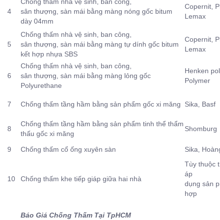
Chống thấm nhà vệ sinh, ban công,
Copernit, P
4
sân thượng, sàn mái bằng màng nóng gốc bitum
Lemax
dày 04mm
Chống thấm nhà vệ sinh, ban công,
Copernit, P
5
sân thượng, sàn mái bằng màng tự dính gốc bitum
Lemax
kết hợp nhựa SBS
Chống thấm nhà vệ sinh, ban công,
Henken poly
6
sân thượng, sàn mái bằng màng lỏng gốc
Polymer
Polyurethane
7
Chống thấm tầng hầm bằng sản phẩm gốc xi măng
Sika, Basf
Chống thấm tầng hầm bằng sản phẩm tinh thể thẩm
8
Shomburg
thấu gốc xi măng
9
Chống thấm cổ ống xuyên sàn
Sika, Hoà
Tùy thuộc 
áp
10
Chống thấm khe tiếp giáp giữa hai nhà
dụng sản 
hợp
Báo Giá Chống Thấm Tại TpHCM