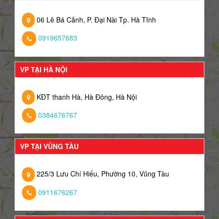
06 Lê Bá Cảnh, P. Đại Nài Tp. Hà Tĩnh
0919657683
VP TẠI HÀ NỘI
KĐT thanh Hà, Hà Đông, Hà Nội
0384676767
VP TẠI VŨNG TÀU
225/3 Lưu Chí Hiếu, Phường 10, Vũng Tàu
0911676267