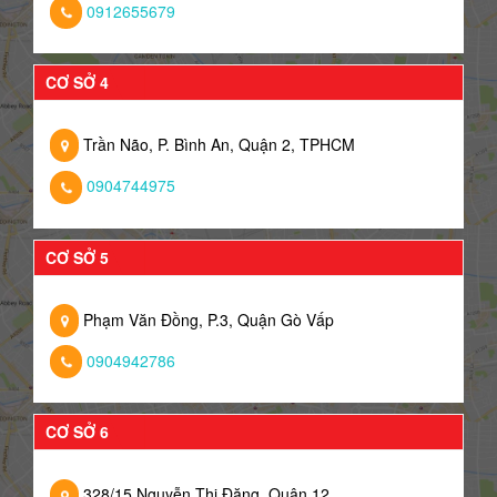
0912655679
CƠ SỞ 4
Trần Não, P. Bình An, Quận 2, TPHCM
0904744975
CƠ SỞ 5
Phạm Văn Đồng, P.3, Quận Gò Vấp
0904942786
CƠ SỞ 6
328/15 Nguyễn Thị Đặng, Quận 12