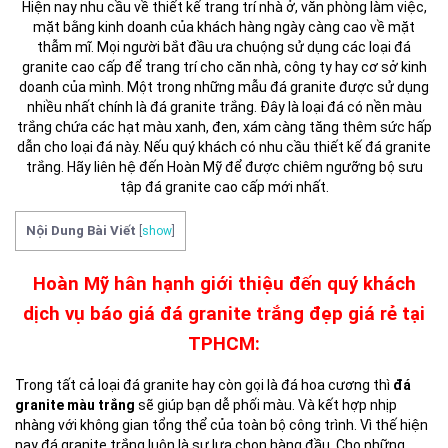
Hiện nay nhu cầu về thiết kế trang trí nhà ở, văn phòng làm việc,
mặt bằng kinh doanh của khách hàng ngày càng cao về mặt
thẫm mĩ. Mọi người bắt đầu ưa chuộng sử dụng các loại đá
granite cao cấp để trang trí cho căn nhà, công ty hay cơ sở kinh
doanh của mình. Một trong những mẫu đá granite được sử dụng
nhiều nhất chính là đá granite trắng. Đây là loại đá có nền màu
trắng chứa các hạt màu xanh, đen, xám càng tăng thêm sức hấp
dẫn cho loại đá này. Nếu quý khách có nhu cầu thiết kế đá granite
trắng. Hãy liên hệ đến Hoàn Mỹ để được chiêm ngưỡng bộ sưu
tập đá granite cao cấp mới nhất.
Nội Dung Bài Viết
[
show
]
Hoàn Mỹ hân hạnh giới thiệu đến quý khách
dịch vụ báo giá đá granite trắng đẹp giá rẻ tại
TPHCM:
Trong tất cả loại đá granite hay còn gọi là đá hoa cương thì
đá
granite màu trắng
sẽ giúp bạn dễ phối màu. Và kết hợp nhịp
nhàng với không gian tổng thể của toàn bộ công trình. Vì thế hiện
nay đá granite trắng luôn là sự lựa chọn hàng đầu. Cho những