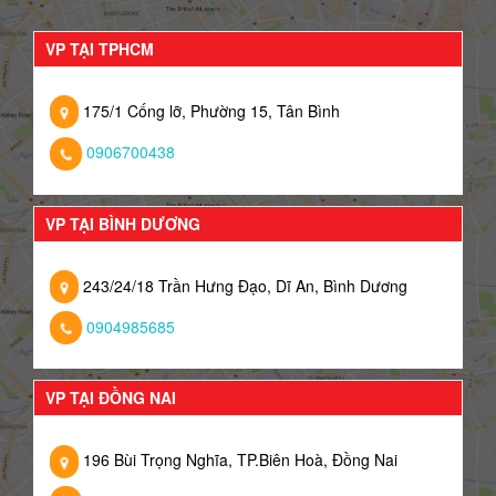
VP TẠI TPHCM
175/1 Cống lỡ, Phường 15, Tân Bình
0906700438
VP TẠI BÌNH DƯƠNG
243/24/18 Trần Hưng Đạo, Dĩ An, Bình Dương
0904985685
VP TẠI ĐỒNG NAI
196 Bùi Trọng Nghĩa, TP.Biên Hoà, Đồng Nai