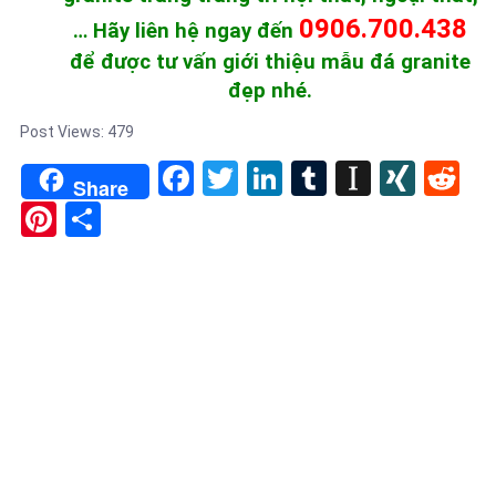
0906.700.438
… Hãy liên hệ ngay đến
để được tư vấn giới thiệu mẫu đá granite
đẹp nhé.
Post Views:
479
Facebook
Twitter
LinkedIn
Tumblr
Instapa
XIN
Re
Share
Pinterest
Share