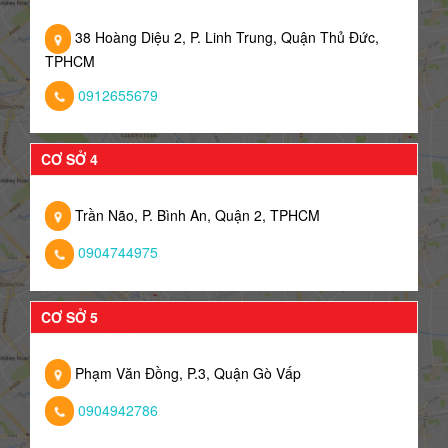
38 Hoàng Diệu 2, P. Linh Trung, Quận Thủ Đức,
TPHCM
0912655679
CƠ SỞ 4
Trần Não, P. Bình An, Quận 2, TPHCM
0904744975
CƠ SỞ 5
Phạm Văn Đồng, P.3, Quận Gò Vấp
0904942786