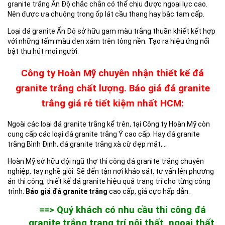
granite trắng Ấn Độ chắc chắn có thể chịu được ngoại lực cao.
Nên được ưa chuộng trong ốp lát cầu thang hay bậc tam cấp.
Loại đá granite Ấn Độ sở hữu gam màu trắng thuần khiết kết hợp
với những tấm màu đen xám trên tông nền. Tạo ra hiệu ứng nổi
bật thu hút mọi người.
Công ty Hoàn Mỹ chuyên nhận thiết kế đá
granite trắng chất lượng. Báo giá đá granite
trắng giá rẻ tiết kiệm nhất HCM:
Ngoài các loại đá granite trắng kể trên, tại Công ty Hoàn Mỹ còn
cung cấp các loại đá granite trắng Ý cao cấp. Hay đá granite
trắng Bình Định, đá granite trắng xà cừ đẹp mắt,…
Hoàn Mỹ sở hữu đội ngũ thợ thi công đá granite trắng chuyên
nghiệp, tay nghề giỏi. Sẽ đến tận nơi khảo sát, tư vấn lên phương
án thi công, thiết kế đá granite hiệu quả trang trí cho từng công
trình.
Báo giá đá granite trắng
cao cấp, giá cực hấp dẫn.
==> Quý khách có nhu cầu thi công đá
granite trắng trang trí nội thất, ngoại thất,