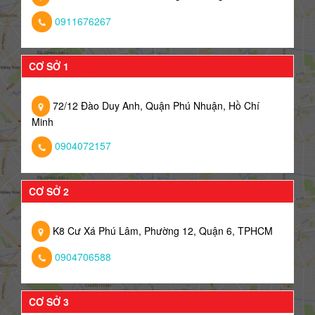
0911676267
CƠ SỞ 1
72/12 Đào Duy Anh, Quận Phú Nhuận, Hồ Chí
Minh
0904072157
CƠ SỞ 2
K8 Cư Xá Phú Lâm, Phường 12, Quận 6, TPHCM
0904706588
CƠ SỞ 3