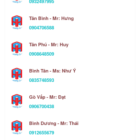
0932497995
Tân Bình - Mr: Hưng
0904706588
Tân Phú - Mr: Huy
0908648509
Bình Tân - Ms: Như Ý
0835748593
Gò Vấp - Mr: Đạt
0906700438
Bình Dương - Mr: Thái
0912655679