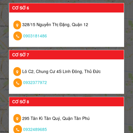
CƠ SỞ 6
328/15 Nguyễn Thị Đặng, Quận 12
0903181486
CƠ SỞ 7
Lô C2, Chung Cư 4S Linh Đông, Thủ Đức
0932377972
CƠ SỞ 8
295 Tân Kì Tân Quý, Quận Tân Phú
0932489685