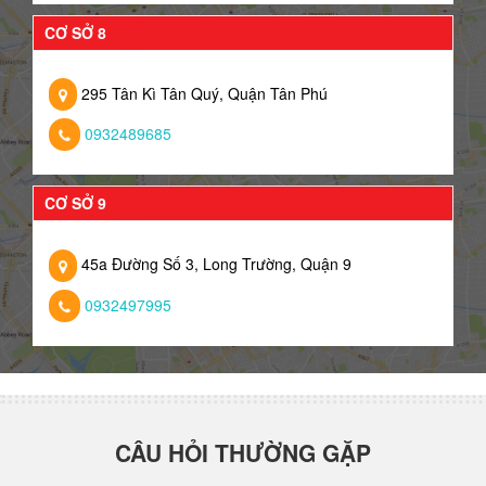
CƠ SỞ 8
295 Tân Kì Tân Quý, Quận Tân Phú
0932489685
CƠ SỞ 9
45a Đường Số 3, Long Trường, Quận 9
0932497995
CÂU HỎI THƯỜNG GẶP