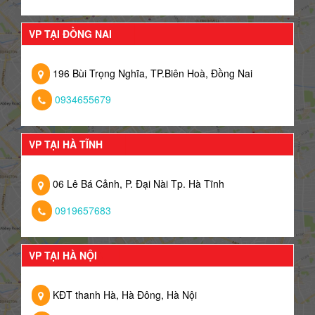
VP TẠI ĐỒNG NAI
196 Bùi Trọng Nghĩa, TP.Biên Hoà, Đồng Nai
0934655679
VP TẠI HÀ TĨNH
06 Lê Bá Cảnh, P. Đại Nài Tp. Hà Tĩnh
0919657683
VP TẠI HÀ NỘI
KĐT thanh Hà, Hà Đông, Hà Nội