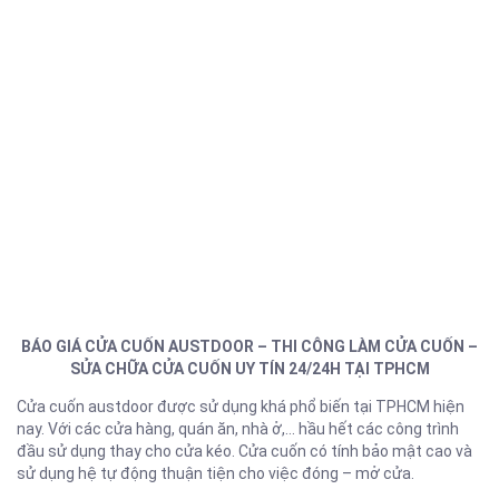
BÁO GIÁ CỬA CUỐN AUSTDOOR – THI CÔNG LÀM CỬA CUỐN –
SỬA CHỮA CỬA CUỐN UY TÍN 24/24H TẠI TPHCM
Cửa cuốn austdoor được sử dụng khá phổ biến tại TPHCM hiện
nay. Với các cửa hàng, quán ăn, nhà ở,… hầu hết các công trình
đầu sử dụng thay cho cửa kéo. Cửa cuốn có tính bảo mật cao và
sử dụng hệ tự động thuận tiện cho việc đóng – mở cửa.