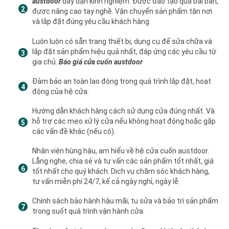
austdoor
dày dặn kinh nghiệm. Được đào tạo qua bài bản,
được nâng cao tay nghề. Vận chuyển sản phẩm tận nơi
và lắp đặt đúng yêu cầu khách hàng.
Luôn luôn có sẵn trang thiết bị, dụng cụ để sửa chữa và
lắp đặt sản phẩm hiệu quả nhất, đáp ứng các yêu cầu từ
gia chủ.
Báo giá cửa cuốn austdoor
Đảm bảo an toàn lao động trong quá trình lắp đặt, hoạt
động của hệ cửa.
Hướng dẫn khách hàng cách sử dụng cửa đúng nhất. Và
hỗ trợ các mẹo xử lý cửa nếu không hoạt động hoặc gặp
các vấn đề khác (nếu có).
Nhân viên hùng hậu, am hiểu về hệ cửa cuốn austdoor.
Lẵng nghe, chia sẻ và tư vấn các sản phẩm tốt nhất, giá
tốt nhất cho quý khách. Dịch vụ chăm sóc khách hàng,
tư vấn miễn phí 24/7, kể cả ngày nghỉ, ngày lễ.
Chính sách bảo hành hậu mãi, tu sửa và bảo trì sản phẩm
trong suốt quá trình vận hành cửa.