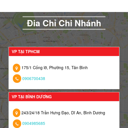
Đia Chỉ Chi Nhánh
VP TẠI TPHCM
175/1 Cống lỡ, Phường 15, Tân Bình
0906700438
VP TẠI BÌNH DƯƠNG
243/24/18 Trần Hưng Đạo, Dĩ An, Bình Dương
0904985685