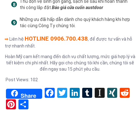
Thu dọn vệ sinh gọn gàng, sạch sẽ sau khi hoàn thành
thi công lắp đặt.
Báo giá cửa cuốn austdoor
Những ưu đãi hấp dẫn dành cho quý khách hàng khi hợp
tác cùng Công Ty chúng tôi.
HOTLINE 0906.700.438
⇨
Liên hệ
, để được tư vấn và hỗ
trợ nhanh nhất.
Hoàn Mỹ cam kết mang đến dịch vụ chất lượng, mức giá hợp lý và
tiết kiệm chi phí nhất. Hãy gọi cho chúng tôi khi cần, chúng tôi sẽ
đến ngay sau 15 phút yêu cầu.
Post Views:
102
Facebook
Twitter
LinkedIn
Tumblr
Instapa
XIN
Re
Share
Pinterest
Share