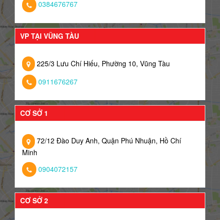
0384676767
VP TẠI VŨNG TÀU
225/3 Lưu Chí Hiếu, Phường 10, Vũng Tàu
0911676267
CƠ SỞ 1
72/12 Đào Duy Anh, Quận Phú Nhuận, Hồ Chí
Minh
0904072157
CƠ SỞ 2