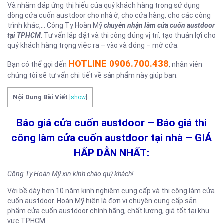
Và nhằm đáp ứng thị hiếu của quý khách hàng trong sử dụng
dòng cửa cuốn austdoor cho nhà ở, cho cửa hàng, cho các công
trình khác,… Công Ty Hoàn Mỹ
chuyên nhận làm cửa cuốn austdoor
tại TPHCM
. Tư vấn lắp đặt và thi công đúng vị trí, tạo thuận lợi cho
quý khách hàng trọng việc ra – vào và đóng – mở cửa.
HOTLINE 0906.700.438
Bạn có thể gọi đến
, nhân viên
chúng tôi sẽ tư vấn chi tiết về sản phẩm này giúp bạn.
Nội Dung Bài Viết
[
show
]
Báo giá cửa cuốn austdoor – Báo giá thi
công làm cửa cuốn austdoor tại nhà – GIÁ
HẤP DẪN NHẤT:
Công Ty Hoàn Mỹ xin kính chào quý khách!
Với bề dày hơn 10 năm kinh nghiệm cung cấp và thi công làm cửa
cuốn austdoor. Hoàn Mỹ hiện là đơn vị chuyên cung cấp sản
phẩm cửa cuốn austdoor chính hãng, chất lượng, giá tốt tại khu
vực TPHCM.