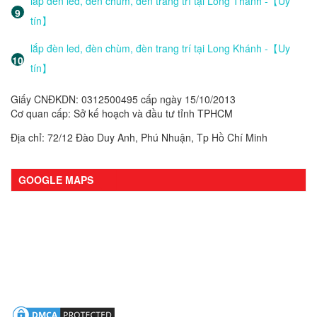
lắp đèn led, đèn chùm, đèn trang trí tại Long Thành -【Uy
tín】
lắp đèn led, đèn chùm, đèn trang trí tại Long Khánh -【Uy
tín】
Giấy CNĐKDN: 0312500495 cấp ngày 15/10/2013
Cơ quan cấp: Sở kế hoạch và đầu tư tỉnh TPHCM
Địa chỉ: 72/12 Đào Duy Anh, Phú Nhuận, Tp Hồ Chí Minh
GOOGLE MAPS