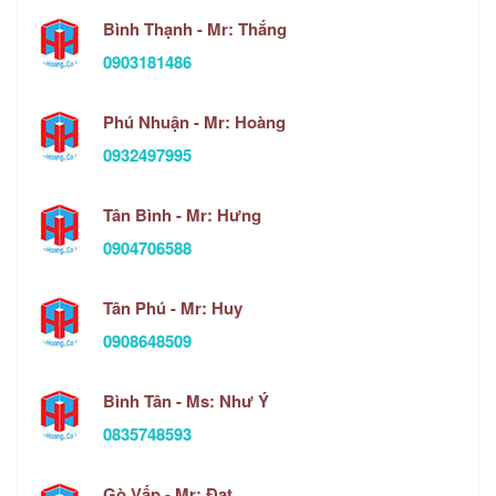
Bình Thạnh - Mr: Thắng
0903181486
Phú Nhuận - Mr: Hoàng
0932497995
Tân Bình - Mr: Hưng
0904706588
Tân Phú - Mr: Huy
0908648509
Bình Tân - Ms: Như Ý
0835748593
Gò Vấp - Mr: Đạt