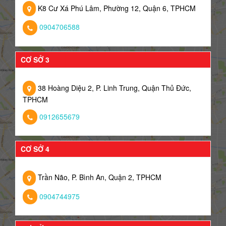
K8 Cư Xá Phú Lâm, Phường 12, Quận 6, TPHCM
0904706588
CƠ SỞ 3
38 Hoàng Diệu 2, P. Linh Trung, Quận Thủ Đức,
TPHCM
0912655679
CƠ SỞ 4
Trần Não, P. Bình An, Quận 2, TPHCM
0904744975