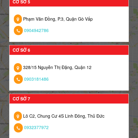
CƠ SỞ 5
Phạm Văn Đồng, P.3, Quận Gò Vấp
0904942786
CƠ SỞ 6
328/15 Nguyễn Thị Đặng, Quận 12
0903181486
CƠ SỞ 7
Lô C2, Chung Cư 4S Linh Đông, Thủ Đức
0932377972