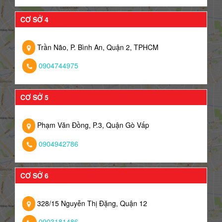
CƠ SỞ 4
Trần Não, P. Bình An, Quận 2, TPHCM
0904744975
CƠ SỞ 5
Phạm Văn Đồng, P.3, Quận Gò Vấp
0904942786
CƠ SỞ 6
328/15 Nguyễn Thị Đặng, Quận 12
0903181486