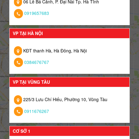
06 Lê Bá Cảnh, P. Đại Nài Tp. Hà Tĩnh
0919657683
VP TẠI HÀ NỘI
KĐT thanh Hà, Hà Đông, Hà Nội
0384676767
VP TẠI VŨNG TÀU
225/3 Lưu Chí Hiếu, Phường 10, Vũng Tàu
0911676267
CƠ SỞ 1