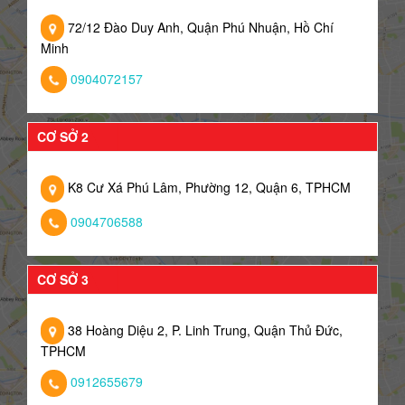
72/12 Đào Duy Anh, Quận Phú Nhuận, Hồ Chí
Minh
0904072157
CƠ SỞ 2
K8 Cư Xá Phú Lâm, Phường 12, Quận 6, TPHCM
0904706588
CƠ SỞ 3
38 Hoàng Diệu 2, P. Linh Trung, Quận Thủ Đức,
TPHCM
0912655679