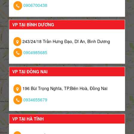
0906700438
VP TẠI BÌNH DƯƠNG
243/24/18 Trần Hưng Đạo, Dĩ An, Bình Dương
0904985685
VP TẠI ĐỒNG NAI
196 Bùi Trọng Nghĩa, TP.Biên Hoà, Đồng Nai
0934655679
VP TẠI HÀ TĨNH