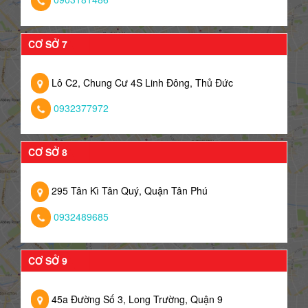
CƠ SỞ 7
Lô C2, Chung Cư 4S Linh Đông, Thủ Đức
0932377972
CƠ SỞ 8
295 Tân Kì Tân Quý, Quận Tân Phú
0932489685
CƠ SỞ 9
45a Đường Số 3, Long Trường, Quận 9